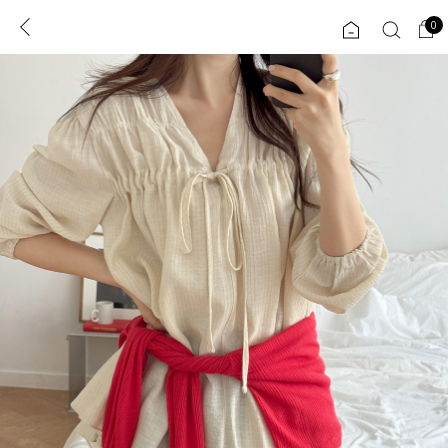
0
0
1초 회원가입
로그인
ENG
TW
콘텐츠
리뷰 & 혜택
플러스핏
회원혜택
입
JP
CATEGORY
COMMUNITY
도착보장⚡
ALL
인플루언서 pick!
익스클루시브
신상 5%
아우터
베스트
티셔츠
MADE
니트