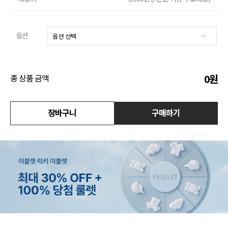
수영복
옵션
아우터
스커트
0
원
총 상품 금액
언더웨어/파자마
장바구니
구매하기
코디템
FIT ZOOM