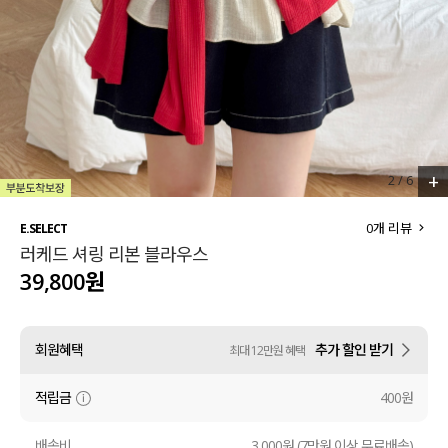
세트할인 ~30%
블라우스
하객룩
원피스
살안타템
팬츠
110사이즈
스커트
+
2
/
6
플러스핏
액티브웨어
0
개 리뷰
E.SELECT
러케드 셔링 리본 블라우스
티셔츠
언더웨어
39,800원
팬츠
ACC
회원혜택
추가 할인 받기
최대 12만원 혜택
셔츠
적립금
400원
원피스
니트
배송비
3,000원 (7만원 이상 무료배송)