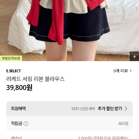
세트할인 ~30%
블라우스
하객룩
원피스
살안타템
팬츠
110사이즈
스커트
+
2
/
6
플러스핏
액티브웨어
0
개 리뷰
E.SELECT
러케드 셔링 리본 블라우스
티셔츠
언더웨어
39,800원
팬츠
ACC
회원혜택
추가 할인 받기
최대 12만원 혜택
셔츠
적립금
400원
원피스
니트
배송비
3,000원 (7만원 이상 무료배송)