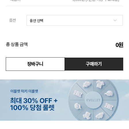
수영복
옵션
아우터
스커트
0
원
총 상품 금액
언더웨어/파자마
장바구니
구매하기
코디템
FIT ZOOM