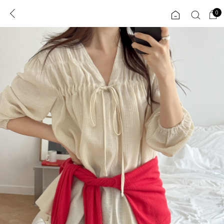
0
0
1초 회원가입
로그인
ENG
TW
콘텐츠
리뷰 & 혜택
플러스핏
회원혜택
입
JP
CATEGORY
COMMUNITY
도착보장⚡
ALL
인플루언서 pick!
익스클루시브
신상 5%
아우터
베스트
티셔츠
MADE
니트