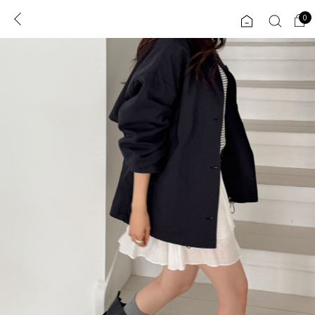
0
0
1초 회원가입
로그인
ENG
TW
콘텐츠
리뷰 & 혜택
플러스핏
회원혜택
입
JP
CATEGORY
COMMUNITY
도착보장⚡
ALL
인플루언서 pick!
익스클루시브
신상 5%
아우터
베스트
티셔츠
MADE
니트