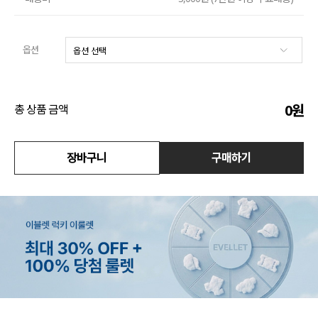
액티브
옵션
아우터
스커트
0
원
총 상품 금액
언더웨어/파자마
코디템
장바구니
구매하기
FIT ZOOM