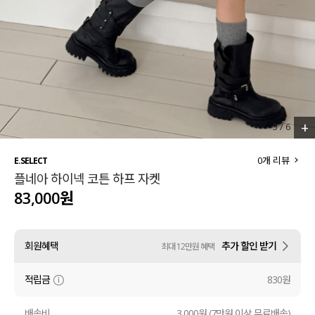
세트할인 ~30%
블라우스
하객룩
원피스
살안타템
팬츠
110사이즈
스커트
+
5
/
6
플러스핏
액티브웨어
0
개 리뷰
E.SELECT
플네아 하이넥 코튼 하프 자켓
티셔츠
언더웨어
83,000원
팬츠
ACC
회원혜택
추가 할인 받기
최대 12만원 혜택
셔츠
적립금
830원
원피스
니트
배송비
3,000원 (7만원 이상 무료배송)