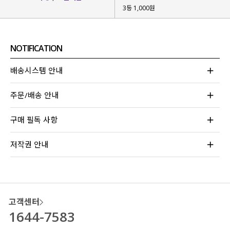
착용할 수 있는 바지는 없을까?’하는
3등 1,000원
생각을 시작으로 제작하게 되었구요.
언제나 부담 없이 손이 갈 수 있도록
정장과 캐주얼한 데님이 합쳐진
NOTIFICATION
하이브리드형 팬츠를 소개
할게요!
배송시스템 안내
주문/배송 안내
구매 필독 사항
저작권 안내
고객센터
1644-7583