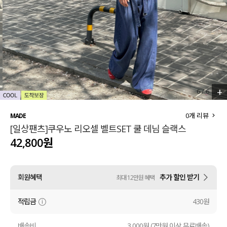
세트할인 ~30%
블라우스
하객룩
원피스
살안타템
팬츠
110사이즈
스커트
+
6
/
6
플러스핏
액티브웨어
0
개 리뷰
MADE
[일상팬츠]쿠우노 리오셀 벨트SET 쿨 데님 슬랙스
티셔츠
언더웨어
42,800원
팬츠
ACC
회원혜택
추가 할인 받기
최대 12만원 혜택
셔츠
적립금
430원
원피스
니트
배송비
3,000원 (7만원 이상 무료배송)