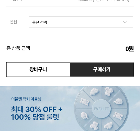
수영복
옵션
아우터
스커트
0
원
총 상품 금액
언더웨어/파자마
코디템
장바구니
구매하기
FIT ZOOM