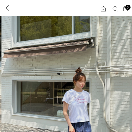
0
0
1초 회원가입
로그인
ENG
TW
콘텐츠
리뷰 & 혜택
플러스핏
회원혜택
입
JP
CATEGORY
COMMUNITY
도착보장⚡
ALL
인플루언서 pick!
익스클루시브
신상 5%
아우터
베스트
티셔츠
MADE
니트