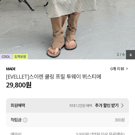
세트할인 ~30%
블라우스
하객룩
원피스
살안타템
팬츠
110사이즈
스커트
+
2
/
6
플러스핏
액티브웨어
0
개 리뷰
MADE
[EVELLET]스이렌 쿨링 프릴 투웨이 뷔스티에
티셔츠
언더웨어
29,800원
팬츠
ACC
회원혜택
추가 할인 받기
최대 12만원 혜택
셔츠
적립금
300원
원피스
니트
배송비
3,000원 (7만원 이상 무료배송)