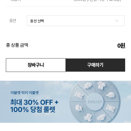
수영복
옵션
아우터
스커트
0
원
총 상품 금액
언더웨어/파자마
코디템
장바구니
구매하기
FIT ZOOM