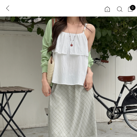
0
0
1초 회원가입
로그인
ENG
TW
콘텐츠
리뷰 & 혜택
플러스핏
회원혜택
입
JP
CATEGORY
COMMUNITY
도착보장⚡
ALL
인플루언서 pick!
익스클루시브
신상 5%
아우터
베스트
티셔츠
MADE
니트