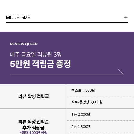
MODEL SIZE
상품정보
사이즈
코디템
리뷰 (
0
)
문의 (2)
시중에 많은 뷔스티에들과 차별화를 두기 위해
고민하던 끝에 제작하게 된 아이템인데요.
텍스트 1,000원
리뷰 작성 적립금
비슷해 보이는 디자인일 수 있지만,
포토/동영상 2,000원
소재부터 디테일 하나하나 차별화된
퀄리티 높은 아이템
이라 자신 있게 추천드려요~!
1등 2,000원
리뷰 작성 선착순
2등 1,500원
추가 적립금
*최대 4,000원 적립