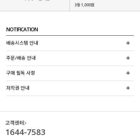
3등 1,000원
NOTIFICATION
배송시스템 안내
주문/배송 안내
구매 필독 사항
저작권 안내
고객센터
입는 순간 느껴지는
쿨링 원단
으로
여름철에도
시원하고 쾌적하게
입어지구요.
1644-7583