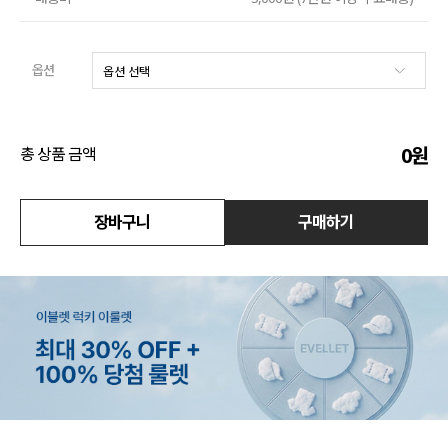
액티브
옵션
아우터
스커트
0
원
총 상품 금액
언더웨어/파자마
코디템
장바구니
구매하기
FIT ZOOM