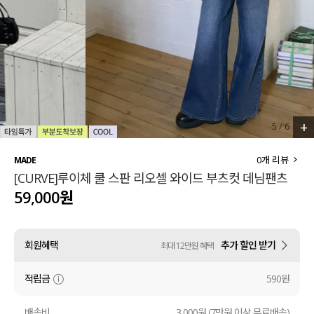
세트할인 ~30%
블라우스
하객룩
원피스
살안타템
팬츠
110사이즈
스커트
+
5
/
6
플러스핏
액티브웨어
0
개 리뷰
MADE
[CURVE]루이체 쿨 스판 리오셀 와이드 부츠컷 데님팬츠
티셔츠
언더웨어
59,000원
팬츠
ACC
회원혜택
추가 할인 받기
최대 12만원 혜택
셔츠
적립금
590원
원피스
니트
배송비
3,000원 (7만원 이상 무료배송)