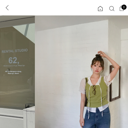
0
0
1초 회원가입
로그인
ENG
TW
콘텐츠
리뷰 & 혜택
플러스핏
회원혜택
입
JP
CATEGORY
COMMUNITY
도착보장⚡
ALL
인플루언서 pick!
익스클루시브
신상 5%
아우터
베스트
티셔츠
MADE
니트