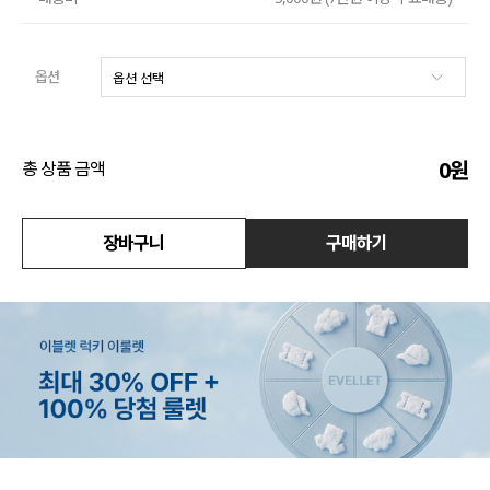
수영복
옵션
아우터
스커트
0
원
총 상품 금액
언더웨어/파자마
장바구니
구매하기
코디템
FIT ZOOM