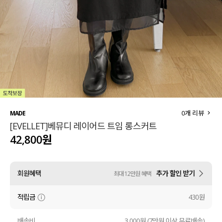
세트할인 ~30%
블라우스
하객룩
원피스
살안타템
팬츠
110사이즈
스커트
플러스핏
액티브웨어
0
개 리뷰
MADE
[EVELLET]베뮤디 레이어드 트임 롱스커트
티셔츠
언더웨어
42,800원
팬츠
ACC
회원혜택
추가 할인 받기
최대 12만원 혜택
셔츠
적립금
430원
원피스
니트
배송비
3,000원 (7만원 이상 무료배송)