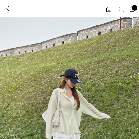
0
0
1초 회원가입
로그인
ENG
TW
콘텐츠
리뷰 & 혜택
플러스핏
회원혜택
입
JP
CATEGORY
COMMUNITY
도착보장⚡
ALL
인플루언서 pick!
익스클루시브
신상 5%
아우터
베스트
티셔츠
MADE
니트