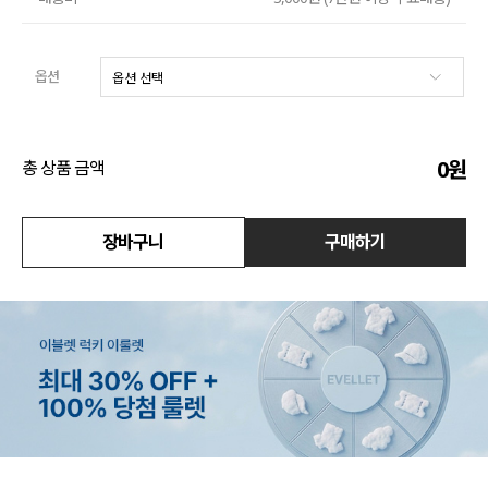
수영복
옵션
아우터
스커트
0
원
총 상품 금액
언더웨어/파자마
코디템
장바구니
구매하기
FIT ZOOM