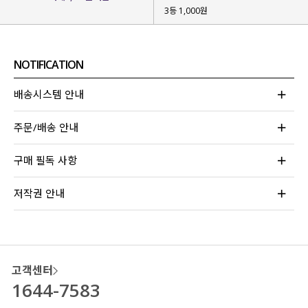
3등 1,000원
NOTIFICATION
탁하지 않게 무드를 살려주는
배송시스템 안내
차분한 컬러감의 베이지
와
주문/배송 안내
오묘한 컬러감
이 부드럽게
퍼지는 듯한 톤의
애플 그린
까지-!
구매 필독 사항
모든 컬러가 화사하게 입어지고
베이직한 듯 은은하게 포인트 되는 컬러들이라
저작권 안내
취향에 맞게, 원하는 무드에 맞게
눈여겨보시면 좋을 것 같아요.
고객센터
1644-7583