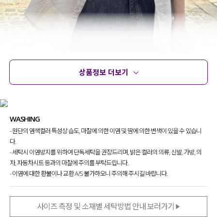
상품정보 더보기
상품정보
사이즈
코디템
문의
리뷰
WASHING
가볍고 시원한 착용감은 물론,
- 원단의 염색컬러 특성상 습도, 마찰에 의한 이염 및 땀에 의한 변색이 있을 수 있습니
단순한 기본 셔츠를 넘어
다.
더 완성도 있는 실루엣을 구현
하고자
제작하게 된 아이템인데요.
- 세탁시 이염방지를 위하여 단독세탁을 권장드리며, 밝은 컬러의 의류, 신발, 가방, 의
자, 자동차시트 등과의 마찰에 주의를 부탁드립니다.
체형과 스타일에 따라 핏을 조절할 수 있는
- 이염에 대한 환불이나 교환 A/S 불가하오니 주의해 주시길 바랍니다.
유연한 디자인으로 부담 없이 손이 갈 수 있도록
완성도를 높여준 셔츠를 소개할게요!
사이즈 측정 및 소재별 세탁방법 안내 보러가기