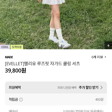
세트할인 ~30%
블라우스
하객룩
원피스
살안타템
팬츠
110사이즈
스커트
+
3
/
6
플러스핏
액티브웨어
0
개 리뷰
MADE
[EVELLET]멜리유 루즈핏 자가드 쿨링 셔츠
티셔츠
언더웨어
39,800원
팬츠
ACC
회원혜택
추가 할인 받기
최대 12만원 혜택
셔츠
적립금
400원
원피스
니트
배송비
3,000원 (7만원 이상 무료배송)