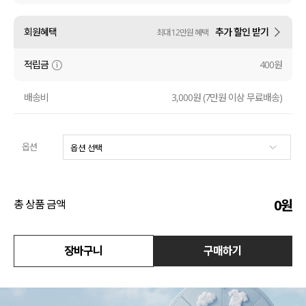
수영복
회원혜택
추가 할인 받기
최대 12만원 혜택
아우터
적립금
400원
스커트
배송비
3,000원 (7만원 이상 무료배송)
언더웨어/파자마
옵션
코디템
FIT ZOOM
0
원
총 상품 금액
장바구니
구매하기