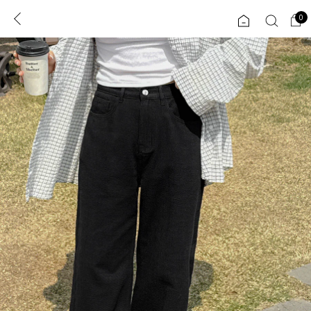
0
0
1초 회원가입
로그인
ENG
TW
콘텐츠
리뷰 & 혜택
플러스핏
회원혜택
입
JP
CATEGORY
COMMUNITY
도착보장⚡
ALL
인플루언서 pick!
익스클루시브
신상 5%
아우터
베스트
티셔츠
MADE
니트