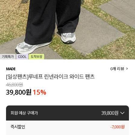
세트할인 ~30%
블라우스
하객룩
원피스
살안타템
팬츠
110사이즈
스커트
플러스핏
액티브웨어
0
개 리뷰
MADE
[일상팬츠]루네프 린넨라이크 와이드 팬츠
티셔츠
언더웨어
46,800원
39,800원
15
%
팬츠
ACC
셔츠
39,800
원
회원 예상 구매가
원피스
즉시할인
-
7,000
원
니트