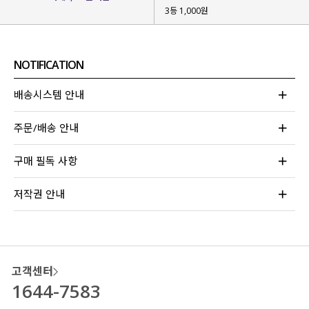
3등 1,000원
잦은 착용에도
형태 변형을
최소화
할 수 있는 원단이구요.
직접 세탁 및 건조 테스트
를 해보면서
NOTIFICATION
실제 착용 환경에서도
안정적으로 유지되는지
확인 절차까지 완료
했답니다!
배송시스템 안내
*건조 시 세탕망에 넣어 저온 건조 바랍니다.
주문/배송 안내
구매 필독 사항
저작권 안내
고객센터
1644-7583