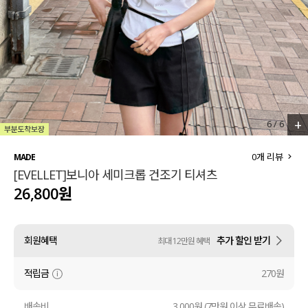
세트할인 ~30%
블라우스
하객룩
원피스
살안타템
팬츠
110사이즈
스커트
+
6
/
6
플러스핏
액티브웨어
0
개 리뷰
MADE
[EVELLET]보니아 세미크롭 건조기 티셔츠
티셔츠
언더웨어
26,800원
팬츠
ACC
회원혜택
추가 할인 받기
최대 12만원 혜택
셔츠
적립금
270원
원피스
니트
배송비
3,000원 (7만원 이상 무료배송)