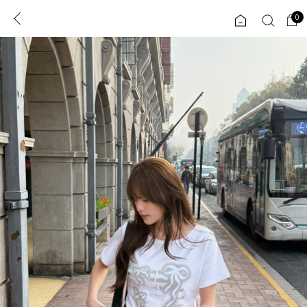
0
0
1초 회원가입
로그인
ENG
TW
콘텐츠
리뷰 & 혜택
플러스핏
회원혜택
입
JP
CATEGORY
COMMUNITY
도착보장⚡
ALL
인플루언서 pick!
익스클루시브
신상 5%
아우터
베스트
티셔츠
MADE
니트