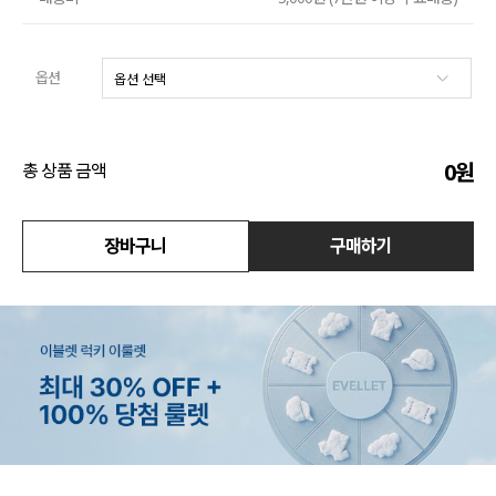
액티브
옵션
아우터
스커트
0
원
총 상품 금액
언더웨어/파자마
코디템
장바구니
구매하기
FIT ZOOM