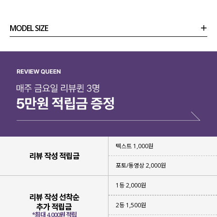
감각적인 무드의 건조기 티셔츠를 제작
하게 되었어요!
MODEL SIZE
상품정보
사이즈
코디템
리뷰 (
0
)
문의
텍스트 1,000원
리뷰 작성 적립금
포토/동영상 2,000원
1등 2,000원
리뷰 작성 선착순
건조기 사용이 가능한 소재 특성상
2등 1,500원
추가 적립금
세탁부터 건조까지 관리가 편한 거 다들 아시죠?!
*최대 4,000원 적립