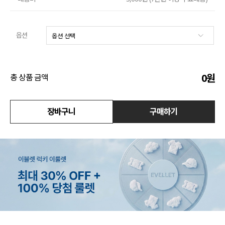
수영복
옵션
아우터
스커트
0
원
총 상품 금액
언더웨어/파자마
코디템
장바구니
구매하기
FIT ZOOM