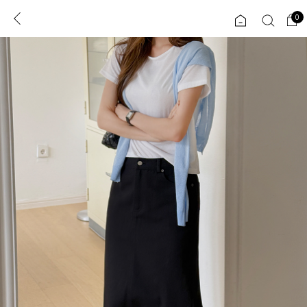
0
0
1초 회원가입
로그인
ENG
TW
콘텐츠
리뷰 & 혜택
플러스핏
회원혜택
입
JP
CATEGORY
COMMUNITY
도착보장⚡
ALL
인플루언서 pick!
익스클루시브
신상 5%
아우터
베스트
티셔츠
MADE
니트