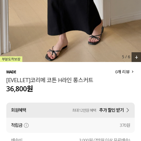
세트할인 ~30%
블라우스
하객룩
원피스
살안타템
팬츠
110사이즈
스커트
+
5
/
6
플러스핏
액티브웨어
0
개 리뷰
MADE
[EVELLET]코리메 코튼 H라인 롱스커트
티셔츠
언더웨어
36,800원
팬츠
ACC
회원혜택
추가 할인 받기
최대 12만원 혜택
셔츠
적립금
370원
원피스
니트
배송비
3,000원 (7만원 이상 무료배송)