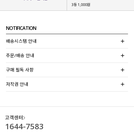
3등 1,000원
뻣뻣함 없이
부드럽고 유연한 텍스처
라
장시간 착용에도 편안해요!
NOTIFICATION
배송시스템 안내
주문/배송 안내
구매 필독 사항
저작권 안내
고객센터
1644-7583