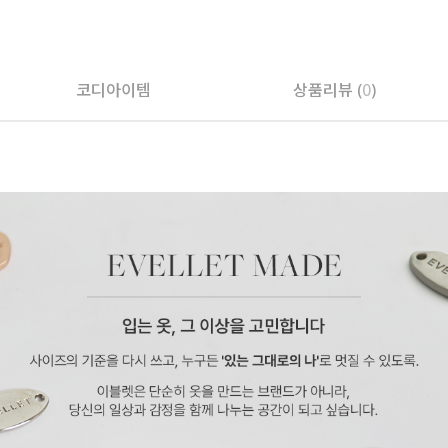
코디아이템
상품리뷰 (
0
)
페이코 ID로 페