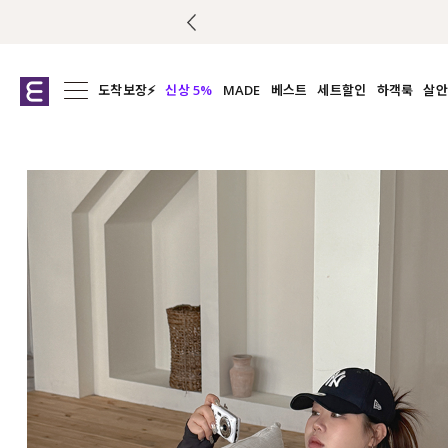
도착보장⚡
신상 5%
MADE
베스트
세트할인
하객룩
살안
전체보기
전체보기
전체보기
전
익스클루시브
코디세트
상의
캡나
아우터
1&1
하의
셔츠/블
티셔츠
여름코디추천
원피스
여
니트
슬랙
블라우스
원피스
팬츠
스커트
액티브웨어
언더웨어
ACC