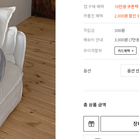
앱 구매 혜택
10만원 쿠폰팩
카플친 혜택
2,000원 할인
적립금
300원
배송비 안내
3,000원 (7
무이자할부
+
카드혜택
옵션
총 상품 금액
장