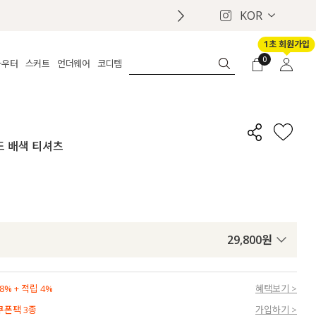
KOR
1초 회원가입
0
아우터
스커트
언더웨어
코디템
체보기
전체보기
전체보기
전체보기
로그인
가디건
롱
보정웨어
MADE
회원가입
자켓
데님
브라
신상
마이페이지
어드 배색 티셔츠
퍼/집업
린넨
팬티
벨트
코트
미니/미디
인견
슈즈
패딩
팬츠 스커트
나시/속바지
백
파자마
쥬얼리
ETC
액세서리
29,800
원
세트
양말/스타킹
세트
% + 적립 4%
혜택보기 >
 쿠폰팩 3종
가입하기 >