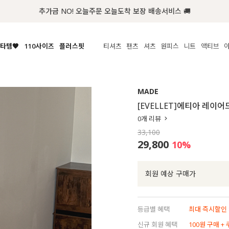
첫구매 한정 인기상품 100원~
타템🧡
110사이즈
플러스핏
티셔츠
팬츠
셔츠
원피스
니트
액티브
체보기
전체보기
전체보기
전체보기
전체보기
전체보기
전체보기
전체보기
전체보기
전
시/나시
MADE
아우터
티셔츠
쿨팬츠
신상
MADE
MADE
MADE
MADE
라우스/티셔츠
상의
상의
롱티셔츠
일상팬츠
셔츠
신상
썸머 니트
애슬레져
[EVELLET]에티아 레이
름니트
하의
하의
티블라우스
데님
뷔스티에
미니
가디건·집업
스윔웨어
점
0
개 리뷰
스/팬츠
원피스
원피스
맨투맨/후디
코튼
블라우스
미디/롱
니트웨어
ETC
33,100
원피스
액티브웨어
폴라
슬랙스
뷔스티에/레이어드
오버핏 니트
세트
29,800
10
%
ETC
민소매/나시
숏츠
하객룩
데일리 니트
크롭
트레이닝
페스티벌/바캉스
회원 예상 구매가
반팔
밴딩팬츠
셀프웨딩
긴팔
길이별
등급별 혜택
최대 즉시할인 8
38INCH~
신규 회원 혜택
100원 구매 +