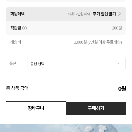
액티브
회원혜택
추가 할인 받기
최대 12만원 혜택
아우터
적립금
200원
스커트
배송비
3,000원 (7만원 이상 무료배송)
언더웨어/파자마
옵션
코디템
FIT ZOOM
0
원
총 상품 금액
장바구니
구매하기