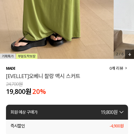
세트할인 ~30%
블라우스
하객룩
원피스
살안타템
팬츠
110사이즈
스커트
+
2
/
6
플러스핏
액티브웨어
0
개 리뷰
MADE
[EVELLET]오베니 찰랑 맥시 스커트
티셔츠
언더웨어
24,700원
19,800원
20
%
팬츠
ACC
셔츠
19,800
원
회원 예상 구매가
원피스
즉시할인
-
4,900
원
니트