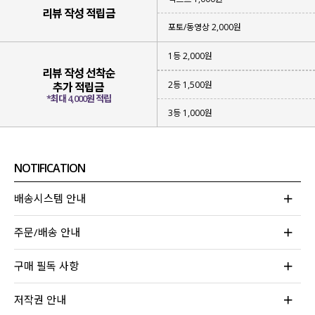
▶ 여리한 무드의 찰랑한 소재
리뷰 작성 적립금
포토/동영상 2,000원
위에 3가지 키워드로 제품 설명이 끝나는
편안함과 스타일을 동시에 만족시키는
1등 2,000원
휘뚜루 마뚜루
데일리 스커트를 제작
했어요!
리뷰 작성 선착순
2등 1,500원
추가 적립금
*최대 4,000원 적립
3등 1,000원
NOTIFICATION
배송시스템 안내
주문/배송 안내
구매 필독 사항
저작권 안내