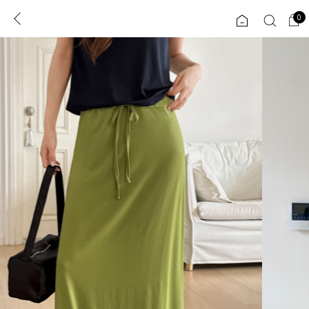
0
0
1초 회원가입
로그인
ENG
TW
콘텐츠
리뷰 & 혜택
플러스핏
회원혜택
입
JP
CATEGORY
COMMUNITY
도착보장⚡
ALL
인플루언서 pick!
익스클루시브
신상 5%
아우터
베스트
티셔츠
MADE
니트