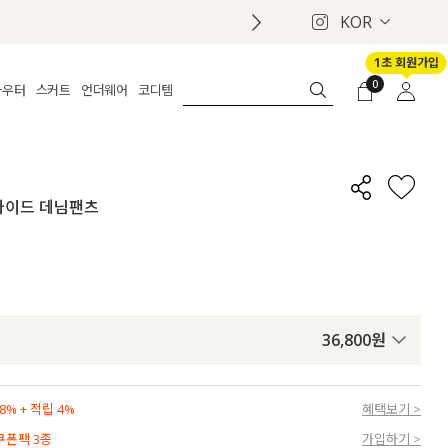
KOR
착 보장 배송서비스 🚚
1초 회원가입
0
아우터
스커트
언더웨어
코디템
체보기
전체보기
전체보기
전체보기
로그인
가디건
롱
보정웨어
MADE
회원가입
자켓
데님
브라
신상
마이페이지
와이드 데님팬츠
퍼/집업
린넨
팬티
벨트
코트
미니/미디
인견
슈즈
패딩
팬츠 스커트
나시/속바지
백
파자마
쥬얼리
ETC
액세서리
36,800
원
세트
양말/스타킹
세트
% + 적립 4%
혜택보기 >
 쿠폰팩 3종
가입하기 >