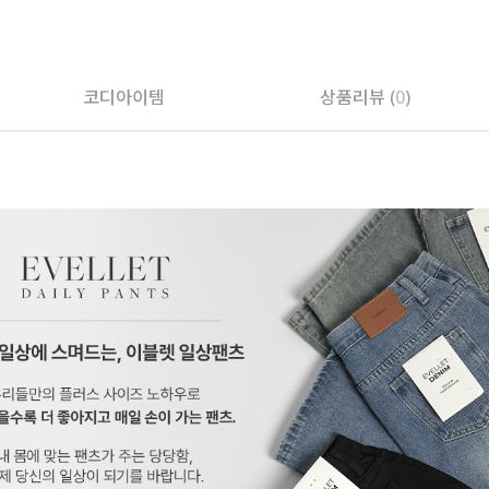
코디아이템
상품리뷰 (
0
)
페이코 ID로 페