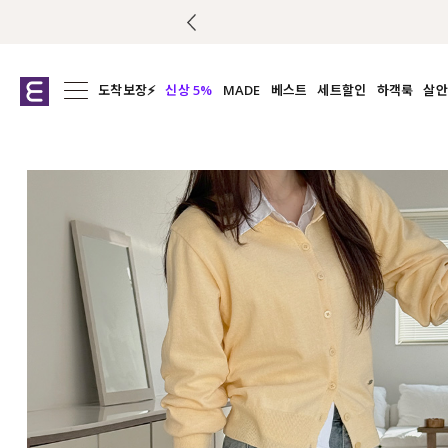
도착보장⚡
신상 5%
MADE
베스트
세트할인
하객룩
살안
전체보기
전체보기
전체보기
전
익스클루시브
코디세트
상의
캡나
아우터
1&1
하의
셔츠/블
티셔츠
여름코디추천
원피스
여
니트
슬랙
블라우스
원피스
팬츠
스커트
액티브웨어
언더웨어
ACC