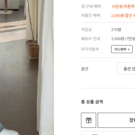
앱 구매 혜택
10만원 쿠폰팩
카플친 혜택
2,000원 할인
적립금
370원
배송비 안내
3,000원 (7
무이자할부
+
카드혜택
옵션
총 상품 금액
장