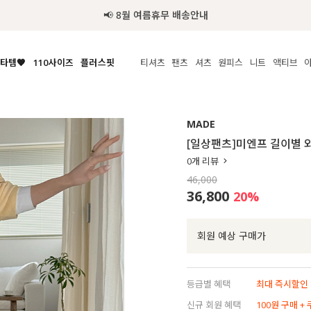
추가금 NO! 오늘주문 오늘도
타템🧡
110사이즈
플러스핏
티셔츠
팬츠
셔츠
원피스
니트
액티브
체보기
전체보기
전체보기
전체보기
전체보기
전체보기
전체보기
전체보기
전체보기
전
시/나시
MADE
아우터
티셔츠
쿨팬츠
신상
MADE
MADE
MADE
MADE
라우스/티셔츠
상의
상의
롱티셔츠
일상팬츠
셔츠
신상
썸머 니트
애슬레져
[일상팬츠]미엔프 길이별 
름니트
하의
하의
티블라우스
데님
뷔스티에
미니
가디건·집업
스윔웨어
점
0
개 리뷰
스/팬츠
원피스
원피스
맨투맨/후디
코튼
블라우스
미디/롱
니트웨어
ETC
46,000
원피스
액티브웨어
폴라
슬랙스
뷔스티에/레이어드
오버핏 니트
세트
36,800
20
%
ETC
민소매/나시
숏츠
하객룩
데일리 니트
크롭
트레이닝
페스티벌/바캉스
회원 예상 구매가
반팔
밴딩팬츠
셀프웨딩
긴팔
길이별
등급별 혜택
최대 즉시할인 8
38INCH~
신규 회원 혜택
100원 구매 +