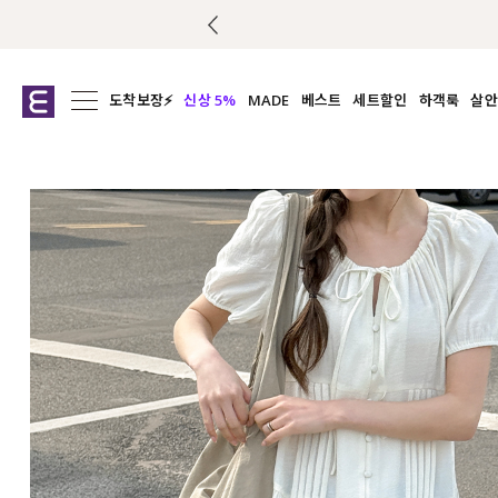
도착보장⚡
신상 5%
MADE
베스트
세트할인
하객룩
살안
전체보기
전체보기
전체보기
전
익스클루시브
코디세트
상의
캡나
아우터
1&1
하의
셔츠/블
티셔츠
여름코디추천
원피스
여
니트
슬랙
블라우스
원피스
팬츠
스커트
액티브웨어
언더웨어
ACC