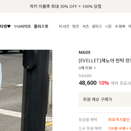
📢 8월 여름휴무 배송안내
타템🧡
110사이즈
플러스핏
티셔츠
팬츠
셔츠
원피스
니트
수영복
체보기
전체보기
전체보기
전체보기
전체보기
전체보기
전체보기
전체보기
전체보기
전
시/나시
MADE
아우터
티셔츠
쿨팬츠
신상
MADE
MADE
MADE
MADE
라우스/티셔츠
상의
상의
롱티셔츠
일상팬츠
셔츠
신상
썸머 니트
애슬레져
[EVELLET]제노아 핀턱 
름니트
하의
하의
티블라우스
데님
뷔스티에
미니
가디건·집업
스윔웨어
점
0
개 리뷰
스/팬츠
원피스
원피스
맨투맨/후디
코튼
블라우스
미디/롱
니트웨어
ETC
54,000
원피스
액티브웨어
폴라
슬랙스
뷔스티에/레이어드
오버핏 니트
세트
48,600
10%
혜택 종료
ETC
민소매/나시
숏츠
하객룩
데일리 니트
크롭
트레이닝
페스티벌/바캉스
회원 예상 구매가
반팔
밴딩팬츠
셀프웨딩
긴팔
길이별
등급별 혜택
최대 즉시할인 8
38INCH~
신규 회원 혜택
100원 구매 +