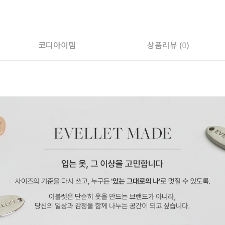
코디아이템
상품리뷰 (
0
)
페이코 ID로 페