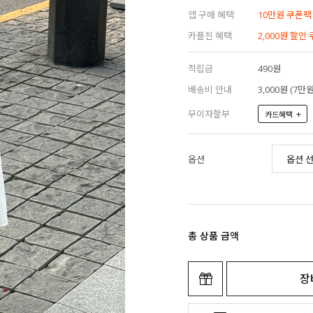
앱 구매 혜택
10만원 쿠폰팩
카플친 혜택
2,000원 할인
적립금
490원
배송비 안내
3,000원 (7
무이자할부
+
카드혜택
옵션
총 상품 금액
장