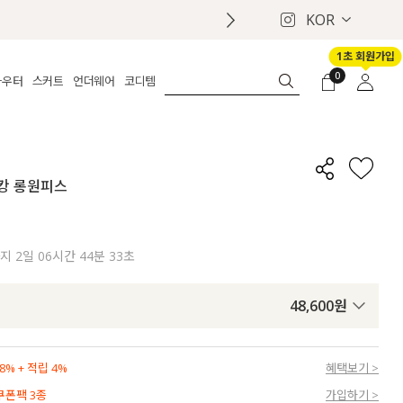
KOR
1초 회원가입
0
아우터
스커트
언더웨어
코디템
체보기
전체보기
전체보기
전체보기
로그인
가디건
롱
보정웨어
MADE
회원가입
자켓
데님
브라
신상
마이페이지
캉캉 롱원피스
퍼/집업
린넨
팬티
벨트
코트
미니/미디
인견
슈즈
패딩
팬츠 스커트
나시/속바지
백
까지
2일 06시간 44분 31초
파자마
쥬얼리
ETC
액세서리
48,600
원
세트
양말/스타킹
세트
% + 적립 4%
혜택보기 >
 쿠폰팩 3종
가입하기 >