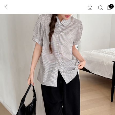
0
0
1초 회원가입
로그인
ENG
TW
콘텐츠
리뷰 & 혜택
플러스핏
회원혜택
입
JP
CATEGORY
COMMUNITY
도착보장⚡
ALL
인플루언서 pick!
익스클루시브
신상 5%
아우터
베스트
티셔츠
MADE
니트