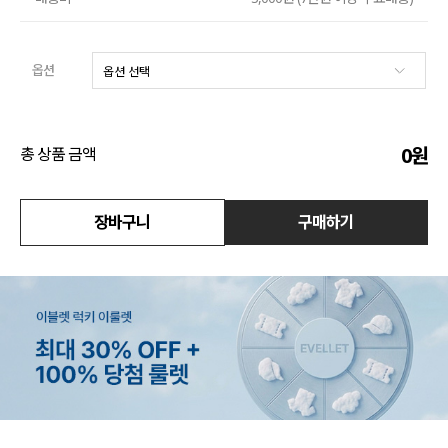
액티브
옵션
아우터
스커트
0
원
총 상품 금액
언더웨어/파자마
코디템
장바구니
구매하기
FIT ZOOM