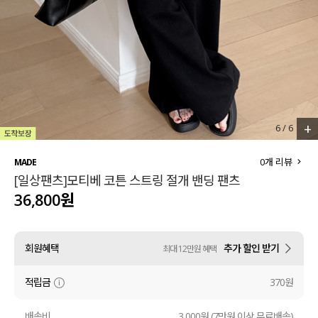
세트할인 ~30%
블라우스
하객룩
원피스
살안타템
팬츠
110사이즈
스커트
+
6
/
6
플러스핏
액티브웨어
0
개 리뷰
MADE
[일상팬츠]모티베 코튼 스트링 절개 밴딩 팬츠
티셔츠
언더웨어
36,800원
팬츠
ACC
회원혜택
추가 할인 받기
최대 12만원 혜택
셔츠
적립금
370원
원피스
니트
배송비
3,000원 (7만원 이상 무료배송)