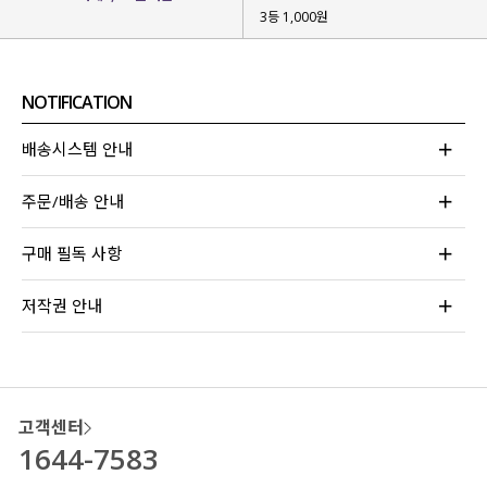
3등 1,000원
기존 로티머 논페이드 데님 팬츠의 폭발적인 반응 덕에
빠르게 디벨롭 버전을 가지고 왔어요!
NOTIFICATION
사계절 내내 편안하게 입으셨으면 해
시즌 리스 면 원단을 사용해 제작
해 주었구요.
배송시스템 안내
베이직한
베이지 / 블랙 2가지 컬러감
으로
활용도도 높을 거라 눈여겨봐주시면 좋을 것 같아요!
주문/배송 안내
구매 필독 사항
저작권 안내
고객센터
1644-7583