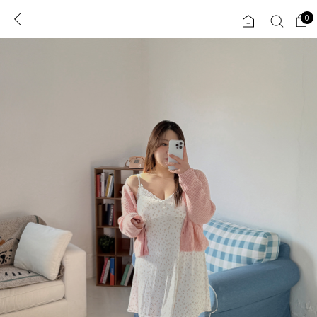
0
0
1초 회원가입
로그인
ENG
TW
콘텐츠
리뷰 & 혜택
플러스핏
회원혜택
입
JP
CATEGORY
COMMUNITY
도착보장⚡
ALL
인플루언서 pick!
익스클루시브
신상 5%
아우터
베스트
티셔츠
MADE
니트