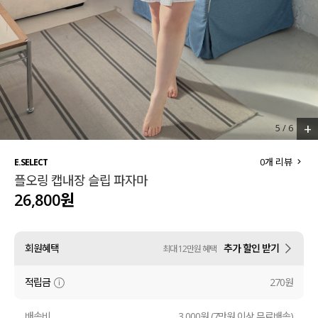
세트할인 ~30%
블라우스
하객룩
원피스
살안타템
팬츠
110사이즈
스커트
+
5
/
6
플러스핏
액티브웨어
0
개 리뷰
E.SELECT
플오링 캡내장 슬립 파자마
티셔츠
언더웨어
26,800원
팬츠
ACC
회원혜택
추가 할인 받기
최대 12만원 혜택
셔츠
적립금
270원
원피스
니트
배송비
3,000원 (7만원 이상 무료배송)