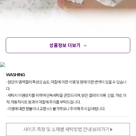
상품정보 더보기
상품정보
사이즈
코디템
문의
리뷰
WASHING
- 원단의 염색컬러 특성상 습도, 마찰에 의한 이염 및 땀에 의한 변색이 있을 수 있습니
다.
- 세탁시 이염방지를 위하여 단독세탁을 권장드리며, 밝은 컬러의 의류, 신발, 가방, 의
자, 자동차시트 등과의 마찰에 주의를 부탁드립니다.
파자마는 소재가 제일 중요하신 거 아시죠?!
- 이염에 대한 환불이나 교환 A/S 불가하오니 주의해 주시길 바랍니다.
맨살에 직접적으로 닿는 만큼 소재도 허투루 고를 수 없죠.
피부에 닿는 순간 느껴지는
부드러운 터치감
이고
사이즈 측정 및 소재별 세탁방법 안내 보러가기
몸에 달라붙지 않고
차르르 떨어져
쾌적하게 입어지구요.