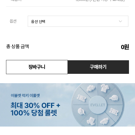
수영복
옵션
아우터
스커트
0
원
총 상품 금액
언더웨어/파자마
코디템
장바구니
구매하기
FIT ZOOM