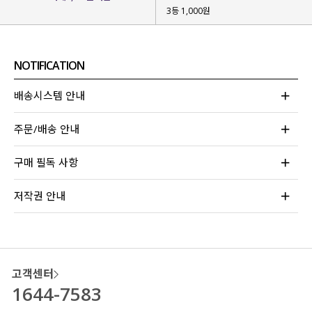
3등 1,000원
NOTIFICATION
배송시스템 안내
주문/배송 안내
구매 필독 사항
저작권 안내
잔잔하게 퍼진 플라워 패턴
이 과하지 않아
사랑스러운 무드를 연출해 주구요.
레이스와 리본 디테일
을 더해
여리여리함을 극대화
해 주는 효과까지-!
고객센터
체형에 맞게
조절 가능한 어깨끈
까지
1644-7583
놓치지 않아 더욱 안정적이고
편안하게 입으실 수 있을 거예요!