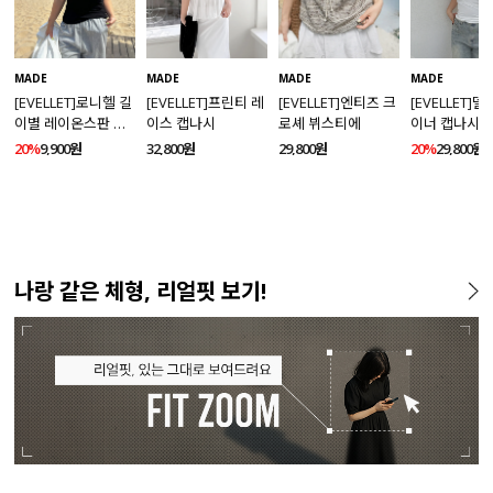
MADE
MADE
MADE
MADE
[EVELLET]로니헬 길
[EVELLET]프린티 레
[EVELLET]엔티즈 크
[EVELLET]
이별 레이온스판 끈
이스 캡나시
로셰 뷔스티에
이너 캡나시
나시
20%
9,900원
32,800원
29,800원
20%
29,800원
나랑 같은 체형, 리얼핏 보기!