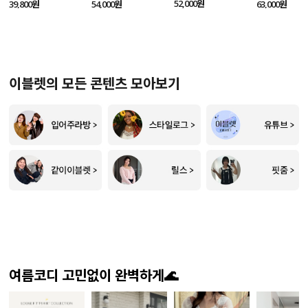
SET
52,000원
39,800원
54,000원
63,000원
이블렛의 모든 콘텐츠 모아보기
여름코디 고민없이 완벽하게🌊