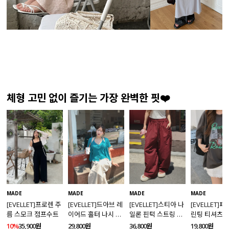
체형 고민 없이 즐기는 가장 완벽한 핏❤️
MADE
MADE
MADE
MADE
[EVELLET]프로렌 주
[EVELLET]드아브 레
[EVELLET]스티아 나
[EVELLET]
름 스모크 점프수트
이어드 홀터 나시 가
일론 핀턱 스트링 커
린팅 티셔츠
디건 티셔츠
브드 밴딩팬츠
10%
35,900원
29,800원
36,800원
19,800원