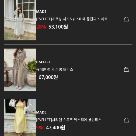
MADE
[EVELLET]치프링 셔츠&뷔스티에 롱원피스 세트
28%
53,100원
E.SELECT
큐페룬 랩 카라 롱 원피스
67,000원
MADE
[EVELLET]샤티엔 스모크 뷔스티에 롱원피스
5%
47,400원