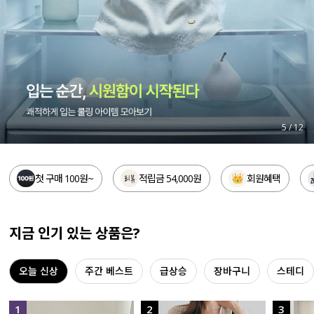
세트할인 ~30%
블라우스
하객룩
원피스
살안타템
팬츠
110사이즈
스커트
5
/
12
플러스핏
액티브웨어
첫 구매 100원~
적립금 54,000원
회원혜택
티셔츠
언더웨어
팬츠
ACC
지금 인기 있는 상품은?
셔츠
오늘 신상
주간 베스트
급상승
장바구니
스테디
원피스
니트