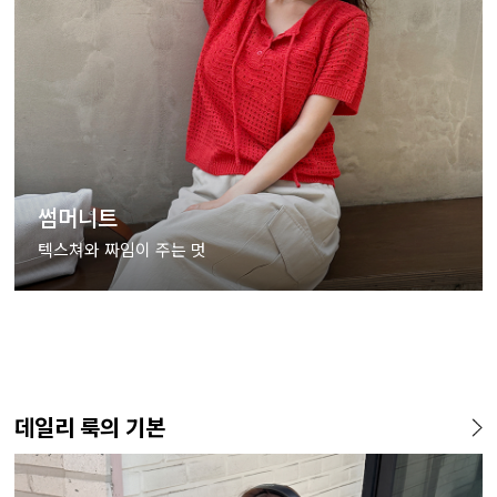
썸머니트
텍스쳐와 짜임이 주는 멋
데일리 룩의 기본