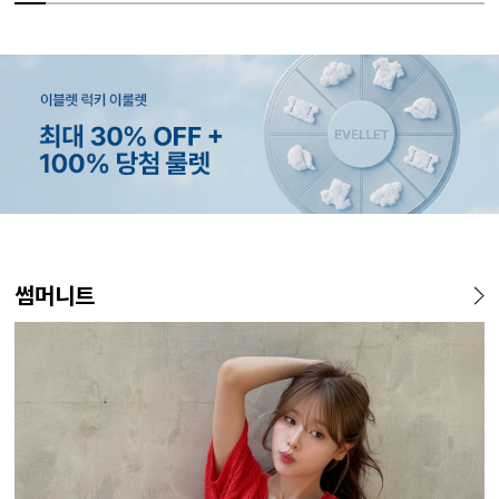
MADE
SET SALE
MADE
EXCLUSIVE
MADE
E.SELECT
MADE
MADE
MADE
E.SELECT
MADE
MADE
썸머니트
[EVELLET]오브인 길이별 시
[세트상품]가성비 반팔 티셔츠
[EVELLET]로니헬 길이별 레
[EVELLET]오베루 쿨강연 스
[EVELLET]커버핏 쿨메쉬 군
로텔프 길이별 나일론 라인 스
[EVELLET]오브아 코튼 베이
[EVELLET]듀모아 워터 팬츠
[EVELL
클로티 시
[EVELL
[EVELL
스루 니트 가디건
1+1 세트
이온스판 끈 나시
판 슬랙스
살 보정 4.5부 밴딩팬츠
트링 밴딩팬츠
직 티셔츠
레깅스
살 보정 
밴딩팬츠
쉬가드
10%
10%
20%
34,800원
29,800원
28,500원
9,900원
15%
26,800원
22,800원
49,800원
14,800원
32,800
22,800
19,800
37,800
12,400원
33,100원
31,600원
17,400원
(66~110)
(66~110)
(28~38)
(28~38)
(28~38)
(66~110)
(29~40)
(28~38)
(77~110)
(28~42)
(66~110)