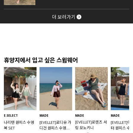
더 보러가기
휴양지에서 입고 싶은 스윔웨어
MADE
E.SELECT
MADE
MADE
[EVELLET]로렌즈 셔
나리텐 원피스 수영
[EVELLET]로디유 가
[EVELLET]
링 모노키니
복 SET
디건 원피스 수영복
터 원피스 수