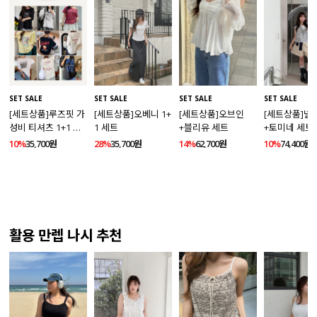
SET SALE
SET SALE
SET SALE
SET SALE
[세트상품]루즈핏 가
[세트상품]오베니 1+
[세트상품]오브인
[세트상품]넬
성비 티셔츠 1+1 세
1 세트
+블리유 세트
+토미네 세트
트
10%
35,700원
28%
35,700원
14%
62,700원
10%
74,400원
활용 만렙 나시 추천