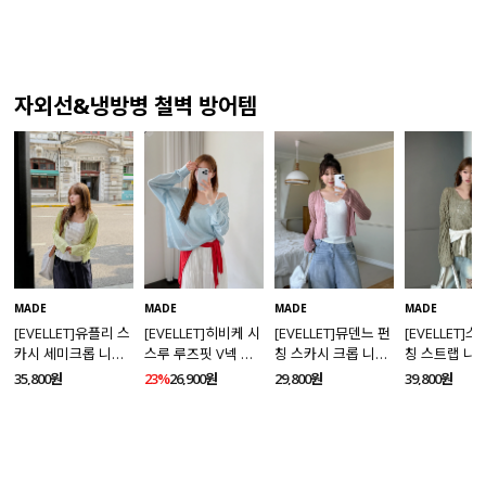
자외선&냉방병 철벽 방어템
MADE
MADE
MADE
MADE
[EVELLET]유플리 스
[EVELLET]히비케 시
[EVELLET]뮤덴느 펀
[EVELLET]
카시 세미크롭 니트
스루 루즈핏 V넥 니
칭 스카시 크롭 니트
칭 스트랩 니
가디건
트
가디건
35,800원
23%
26,900원
29,800원
39,800원