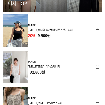
나시 TOP
MADE
[EVELLET]로니헬 길이별 레이온스판 끈 나시
20%
9,900원
MADE
[EVELLET]프린티 레이스 캡나시
32,800원
MADE
[EVELLET]엔티즈 크로셰 뷔스티에