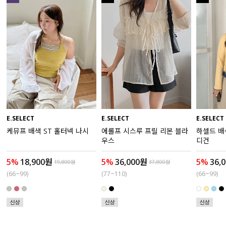
수영복
아우터
스커트
언더웨어/파자마
코디템
E.SELECT
E.SELECT
E.SELECT
케뮤프 배색 ST 홀터넥 나시
에롤프 시스루 프릴 리본 블라
하셀드 배
FIT ZOOM
우스
디건
5%
18,900원
5%
36,000원
5%
36,
19,800원
37,800원
(66~99)
(77~110)
(66~99)