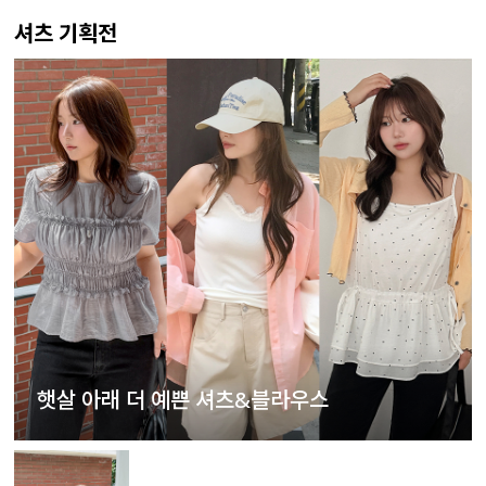
셔츠 기획전
햇살 아래 더 예쁜 셔츠&블라우스