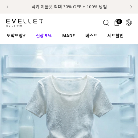
추가금 NO! 오늘주문 오늘도착 보장 배송서비스 🚚
럭키 이룰렛 최대 30% OFF + 100% 당첨
첫구매 한정 인기상품 100원~
📢 8월 여름휴무 배송안내
0
1초 회원가입
로그인
0
ENG
도착보장⚡
신상 5%
MADE
베스트
세트할인
하
TW
콘텐츠
리뷰 & 혜택
플러스핏
회원혜택
입
JP
CATEGORY
COMMUNITY
도착보장⚡
ALL
인플루언서 pick!
익스클루시브
신상 5%
아우터
베스트
티셔츠
MADE
니트