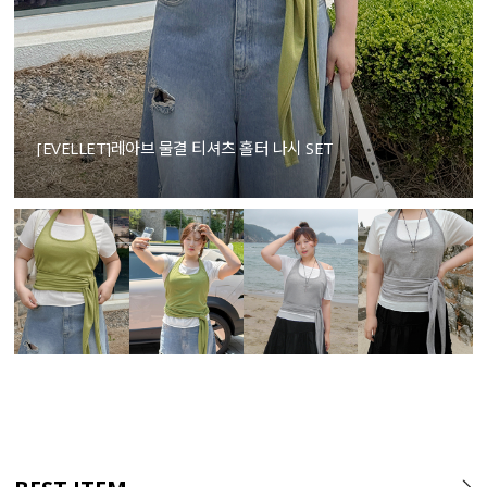
[EVELLET]레아브 물결 티셔츠 홀터 나시 SET