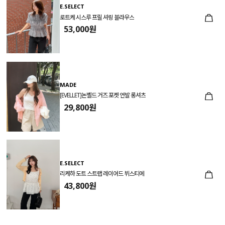
E.SELECT
로트케 시스루 프릴 셔링 블라우스
53,000원
MADE
[EVELLET]논벨드 거즈 포켓 언발 롱셔츠
29,800원
E.SELECT
리케하 도트 스트랩 레이어드 뷔스티에
43,800원