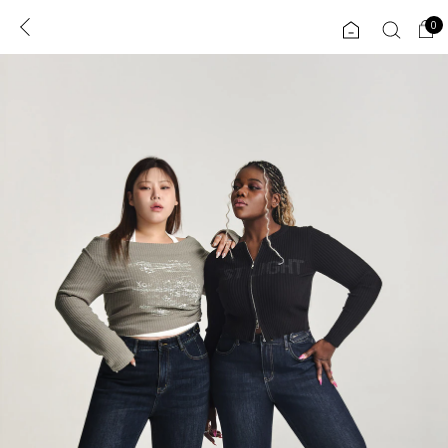
0
0
1초 회원가입
로그인
ENG
TW
콘텐츠
리뷰 & 혜택
플러스핏
회원혜택
입
JP
CATEGORY
COMMUNITY
도착보장⚡
ALL
인플루언서 pick!
익스클루시브
신상 5%
아우터
베스트
티셔츠
MADE
니트