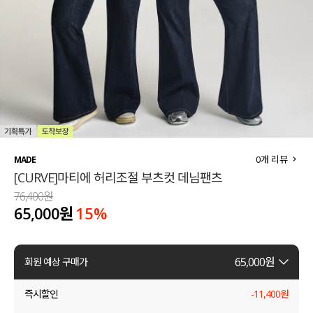
세트할인 ~30%
블라우스
하객룩
원피스
살안타템
팬츠
110사이즈
스커트
플러스핏
액티브웨어
0
개 리뷰
MADE
[CURVE]마티에 허리조절 부츠컷 데님팬츠
티셔츠
언더웨어
76,400원
65,000원
15
%
팬츠
ACC
셔츠
65,000
원
회원 예상 구매가
원피스
즉시할인
-
11,400
원
니트