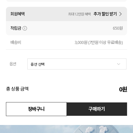
수영복
회원혜택
추가 할인 받기
최대 12만원 혜택
아우터
적립금
650원
스커트
배송비
3,000원 (7만원 이상 무료배송)
언더웨어/파자마
옵션
코디템
FIT ZOOM
0
원
총 상품 금액
장바구니
구매하기