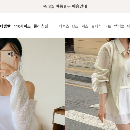
추가금 NO! 오늘주문 오늘도착 보장 배송서비스 🚚
타템🧡
110사이즈
플러스핏
티셔츠
팬츠
셔츠
원피스
니트
액티브
체보기
전체보기
전체보기
전체보기
전체보기
전체보기
전체보기
전체보기
전체보기
전
시/나시
MADE
아우터
티셔츠
쿨팬츠
신상
MADE
MADE
MADE
라우스/티셔츠
상의
상의
롱티셔츠
일상팬츠
셔츠
신상
썸머 니트
애슬레져
름니트
하의
하의
티블라우스
데님
뷔스티에
미니
가디건·집업
스윔웨어
점
스/팬츠
원피스
원피스
맨투맨/후디
코튼
블라우스
미디/롱
니트웨어
ETC
원피스
액티브웨어
폴라
슬랙스
뷔스티에/레이어드
오버핏 니트
세트
ETC
민소매/나시
숏츠
하객룩
데일리 니트
크롭
트레이닝
페스티벌/바캉스
반팔
밴딩팬츠
셀프웨딩
긴팔
길이별
38INCH~