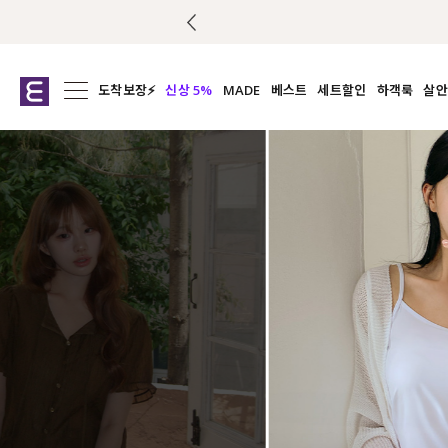
도착보장⚡
신상 5%
MADE
베스트
세트할인
하객룩
살안
전체보기
전체보기
전체보기
전
익스클루시브
코디세트
상의
캡나
아우터
1&1
하의
셔츠/블
티셔츠
여름코디추천
원피스
여
니트
슬랙
블라우스
원피스
팬츠
스커트
액티브웨어
언더웨어
ACC