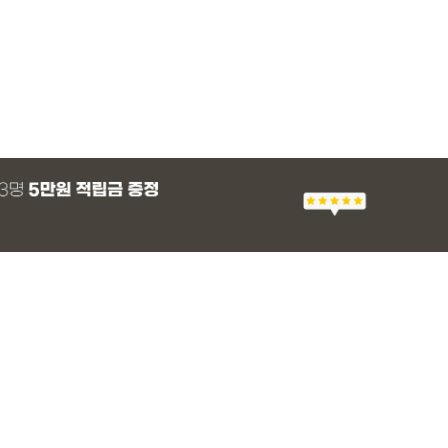
MADE
E.SELECT
E.SELECT
MADE
MADE
E.SELECT
MADE
EXCLUSIVE
 군살 보정 와이
츠
 쿨 밴딩팬츠
 쿨 밴딩팬츠
[EVELLET]스티아 나일론 핀턱 스트링 커
티로하 시스루 버튼 티셔츠
텔로파 리오셀 랩 블라우스
[EVELLET]듀모아 워터 팬츠 레깅스
[EVELLET]세히렌
유론프 나일론 랩 
[EVELLET]로디므
일상팬츠 Vol.28
브드 밴딩팬츠
슬랙스
36,800원
29,800원
37,800원
49,800원
28%
49,800원
16,800원
43,800원
26,900
(30~40)
(66~100)
(66~99)
(29~40)
(66~110)
(77~100)
(66~110)
(30~37)