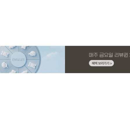
MADE
E.SELECT
MADE
MADE
MADE
E.SELECT
MADE
MADE
니트 가
1 세트
스판 끈
슬랙스
[EVELLET]커버핏 쿨메쉬 군살 보정 4.5부
로텔프 길이별 나일론 라인 스트링 밴딩팬
[EVELLET]오브아 코튼 베이직 티셔츠
[EVELLET]로인느 래터링 래쉬가드
[EVELLET]커버미 쿨메쉬
클로티 시스루 ST 거즈 셔
[EVELLET]릴리브 길이별
[EVELLET]릴리브 길이별
밴딩팬츠
츠
드 밴딩팬츠
26,800원
22,800원
15%
37,800원
14,800원
32,800원
22,800원
19,800원
19,800원
17,400원
(28~38)
(28~38)
(66~110)
(66~110)
(28~38)
(77~110)
(28~42)
(28~42)