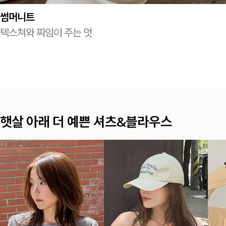
썸머니트
텍스쳐와 짜임이 주는 멋
MADE
[EVELLET]로니헬 길이별 레이온스판 끈
20%
9,900원
12,400원