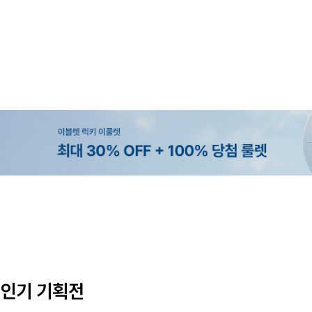
MADE
SET SALE
MADE
EXCLUSIVE
[EVELLET]오브인 길이별 시스루 
[세트상품]가성비 반팔 티셔츠 1+
[EVELLET]로니헬 길이별 레이온
[EVELLET]오베루 쿨강연 스판 
디건
나시
10%
10%
20%
34,800원
29,800원
28,500원
9,900원
12,400원
33,100원
31,600원
인기 기획전
(66~110)
(66~110)
(28~38)