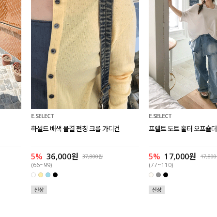
E.SELECT
E.SELECT
하셀드 배색 물결 펀칭 크롭 가디건
프렐트 도트 홀터 오프숄더
5%
36,000원
5%
17,000원
37,800원
17,80
(66~99)
(77~110)