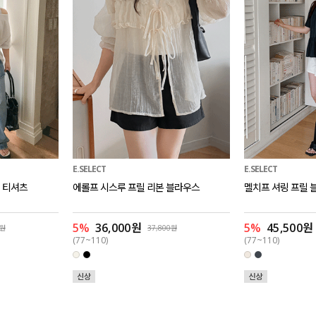
E.SELECT
E.SELECT
 티셔츠
에롤프 시스루 프릴 리본 블라우스
멜치프 셔링 프릴 
5%
36,000원
5%
45,500원
0원
37,800원
(77~110)
(77~110)