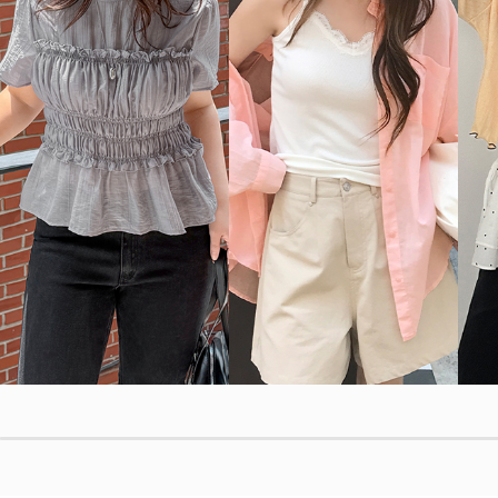
MADE
[EVELLET]프린티 레이스 캡나시
32,800원
MADE
[EVELLET]엔티즈 크로셰 뷔스티에
29,800원