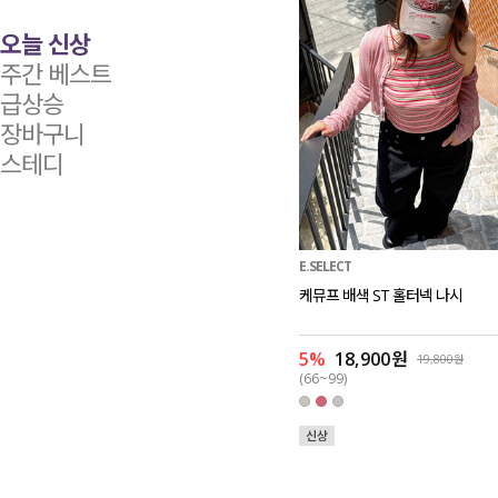
오늘 신상
주간 베스트
급상승
장바구니
스테디
E.SELECT
케뮤프 배색 ST 홀터넥 나시
5%
18,900원
19,800원
(66~99)