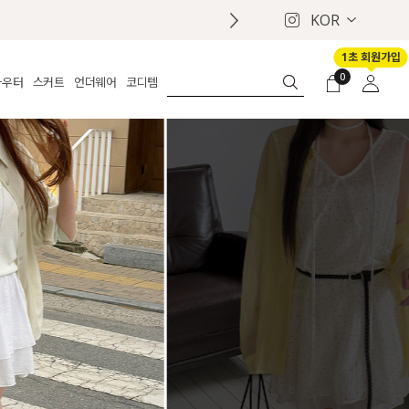
KOR
1초 회원가입
0
아우터
스커트
언더웨어
코디템
체보기
전체보기
전체보기
전체보기
로그인
가디건
롱
보정웨어
MADE
회원가입
자켓
데님
브라
신상
마이페이지
퍼/집업
린넨
팬티
벨트
코트
미니/미디
인견
슈즈
패딩
팬츠 스커트
나시/속바지
백
파자마
쥬얼리
ETC
액세서리
세트
양말/스타킹
세트