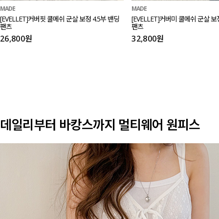
MADE
MADE
[EVELLET]커버핏 쿨메쉬 군살 보정 4.5부 밴딩
[EVELLET]커버미 쿨메쉬 군살 
팬츠
팬츠
26,800원
32,800원
데일리부터 바캉스까지 멀티웨어 원피스