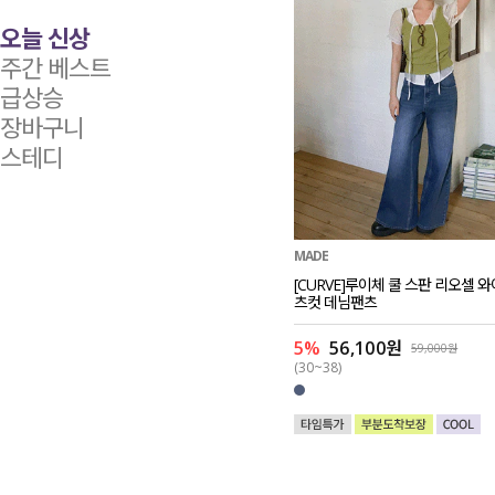
오늘 신상
주간 베스트
급상승
장바구니
스테디
MADE
[CURVE]루이체 쿨 스판 리오셀 
츠컷 데님팬츠
5%
56,100원
59,000원
(30~38)