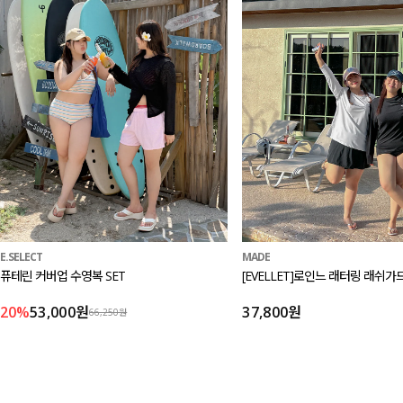
MADE
E.SELECT
[EVELLET]로인느 래터링 래쉬가
퓨테린 커버업 수영복 SET
37,800원
20%
53,000원
66,250원