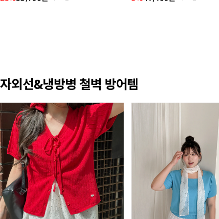
자외선&냉방병 철벽 방어템