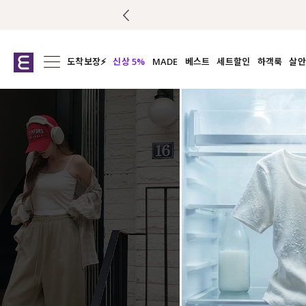
도착보장⚡
신상 5%
MADE
베스트
세트할인
하객룩
살안
전체보기
전체보기
전체보기
전
익스클루시브
코디세트
상의
캡나
아우터
1&1
하의
셔츠/블
티셔츠
여름코디추천
원피스
여
니트
슬랙
블라우스
원피스
팬츠
스커트
액티브웨어
언더웨어
ACC