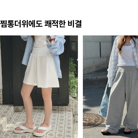
찜통더위에도 쾌적한 비결