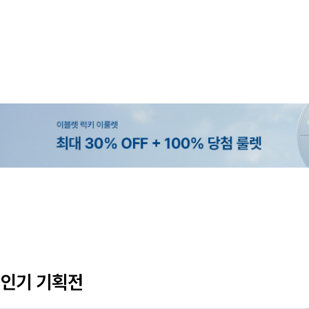
MADE
MADE
MADE
MADE
[EVELLET]커버핏 쿨메쉬 군살 보정
[EVELLET]렌튜아 끈SET 레이어
[EVELLET]릴리브 길이별 쿨 밴딩
[EVELLET]로인느 래터링 래쉬가
밴딩팬츠
26,800원
5%
19,800원
37,800원
43,600원
45,800원
인기 기획전
(28~38)
(66~110)
(28~42)
(66~110)