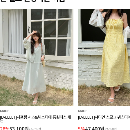
MADE
MADE
[EVELLET]치프링 셔츠&뷔스티에 롱원피스 세
[EVELLET]샤티엔 스모크 뷔스
트
28%
53,100원
5%
47,400원
73,750원
49,800원