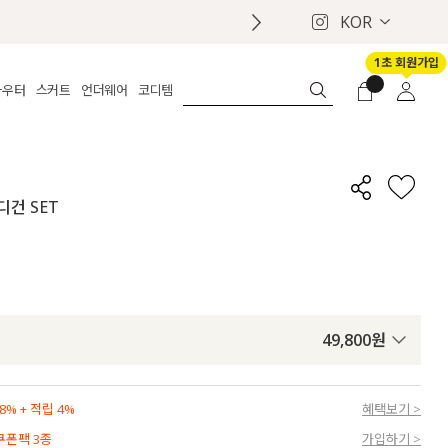
KOR
1초 회원가입
아우터
스커트
언더웨어
코디템
체보기
전체보기
전체보기
전체보기
로그인
가디건
롱
보정웨어
MADE
회원가입
자켓
데님
브라
신상
마이페이지
디건 SET
퍼/집업
린넨
팬티
벨트
코트
미니/미디
인견
슈즈
패딩
팬츠 스커트
나시/속바지
백
파자마
쥬얼리
ETC
액세서리
49,800
원
세트
양말/스타킹
세트
% + 적립 4%
혜택보기 >
 쿠폰팩 3종
가입하기 >