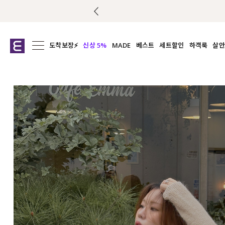
도착보장⚡
신상 5%
MADE
베스트
세트할인
하객룩
살안
전체보기
전체보기
전체보기
전
익스클루시브
코디세트
상의
캡나
아우터
1&1
하의
셔츠/블
티셔츠
여름코디추천
원피스
여
니트
슬랙
블라우스
원피스
팬츠
스커트
액티브웨어
언더웨어
ACC