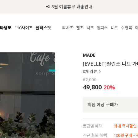
추가금 NO! 오늘주문 오늘도착 보장 배송서비스 🚚
타템🧡
110사이즈
플러스핏
티셔츠
팬츠
셔츠
원피스
니트
수영복
체보기
전체보기
전체보기
전체보기
전체보기
전체보기
전체보기
전체보기
전체보기
전
시/나시
MADE
아우터
티셔츠
쿨팬츠
신상
MADE
MADE
MADE
MADE
라우스/티셔츠
상의
상의
롱티셔츠
일상팬츠
셔츠
신상
썸머 니트
애슬레져
[EVELLET]릴린스 니트 가
름니트
하의
하의
티블라우스
데님
뷔스티에
미니
가디건·집업
스윔웨어
점
0
개 리뷰
스/팬츠
원피스
원피스
맨투맨/후디
코튼
블라우스
미디/롱
니트웨어
ETC
62,000
원피스
액티브웨어
폴라
슬랙스
뷔스티에/레이어드
오버핏 니트
세트
49,800
20
%
ETC
민소매/나시
숏츠
하객룩
데일리 니트
크롭
트레이닝
페스티벌/바캉스
회원 예상 구매가
반팔
밴딩팬츠
셀프웨딩
긴팔
길이별
등급별 혜택
최대 즉시할인 8
38INCH~
신규 회원 혜택
100원 구매 +