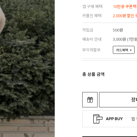
앱 구매 혜택
10만원 쿠폰팩
카플친 혜택
2,000원 할인
적립금
500원
배송비 안내
3,000원 (7
무이자할부
+
카드혜택
총 상품 금액
장