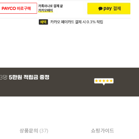
상품문의
(37)
쇼핑가이드