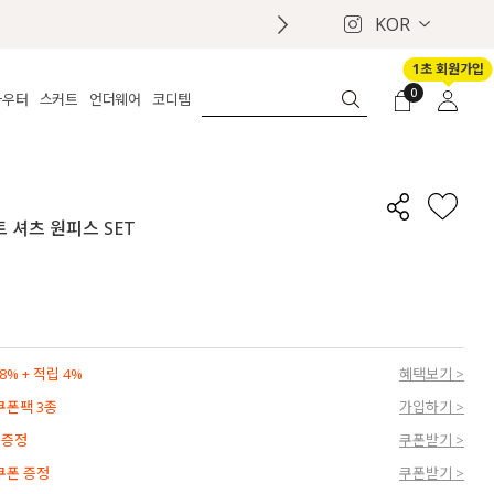
KOR
1초 회원가입
0
아우터
스커트
언더웨어
코디템
체보기
전체보기
전체보기
전체보기
로그인
가디건
롱
보정웨어
MADE
회원가입
자켓
데님
브라
신상
마이페이지
트 셔츠 원피스 SET
퍼/집업
린넨
팬티
벨트
코트
미니/미디
인견
슈즈
패딩
팬츠 스커트
나시/속바지
백
파자마
쥬얼리
ETC
액세서리
% + 적립 4%
혜택보기 >
세트
양말/스타킹
 쿠폰팩 3종
가입하기 >
세트
 증정
쿠폰받기 >
 쿠폰 증정
쿠폰받기 >