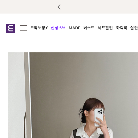
도착보장⚡
신상 5%
MADE
베스트
세트할인
하객룩
살안
전체보기
전체보기
전체보기
전
익스클루시브
코디세트
상의
캡나
아우터
1&1
하의
셔츠/블
티셔츠
여름코디추천
원피스
여
니트
슬랙
블라우스
원피스
팬츠
스커트
액티브웨어
언더웨어
ACC