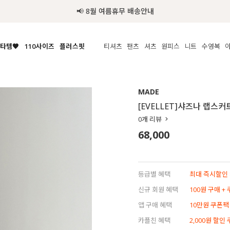
추가금 NO! 오늘주문 오늘도착 보장 배송서비스 🚚
타템🧡
110사이즈
플러스핏
티셔츠
팬츠
셔츠
원피스
니트
수영복
체보기
전체보기
전체보기
전체보기
전체보기
전체보기
전체보기
전체보기
전체보기
전
시/나시
MADE
아우터
티셔츠
쿨팬츠
신상
MADE
MADE
MADE
MADE
라우스/티셔츠
상의
상의
롱티셔츠
일상팬츠
셔츠
신상
썸머 니트
애슬레져
[EVELLET]샤즈나 랩스커
름니트
하의
하의
티블라우스
데님
뷔스티에
미니
가디건·집업
스윔웨어
점
0
개 리뷰
스/팬츠
원피스
원피스
맨투맨/후디
코튼
블라우스
미디/롱
니트웨어
ETC
68,000
원피스
액티브웨어
폴라
슬랙스
뷔스티에/레이어드
오버핏 니트
세트
ETC
민소매/나시
숏츠
하객룩
데일리 니트
크롭
트레이닝
페스티벌/바캉스
등급별 혜택
최대 즉시할인 8
반팔
밴딩팬츠
셀프웨딩
신규 회원 혜택
100원 구매 +
긴팔
길이별
앱 구매 혜택
10만원 쿠폰팩
38INCH~
카플친 혜택
2,000원 할인