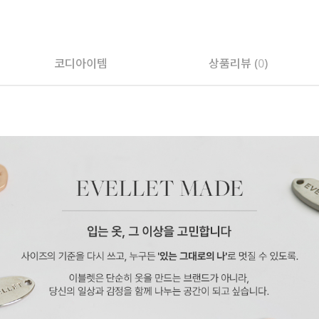
페이코 ID로 페
코디아이템
상품리뷰 (
0
)