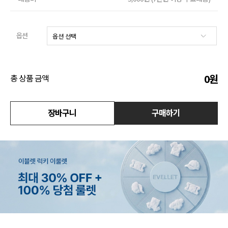
액티브
옵션
아우터
스커트
0
원
총 상품 금액
언더웨어/파자마
장바구니
구매하기
코디템
FIT ZOOM