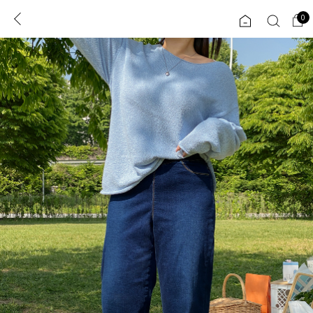
0
0
1초 회원가입
로그인
ENG
TW
콘텐츠
리뷰 & 혜택
플러스핏
회원혜택
입
JP
CATEGORY
COMMUNITY
도착보장⚡
ALL
인플루언서 pick!
익스클루시브
신상 5%
아우터
베스트
티셔츠
MADE
니트