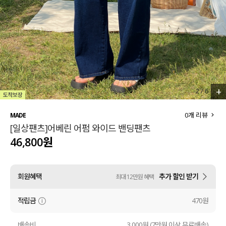
세트할인 ~30%
블라우스
하객룩
원피스
살안타템
팬츠
110사이즈
스커트
+
2
/
6
플러스핏
액티브웨어
0
개 리뷰
MADE
[일상팬츠]어베린 어펌 와이드 밴딩팬츠
티셔츠
언더웨어
46,800원
팬츠
ACC
회원혜택
추가 할인 받기
최대 12만원 혜택
셔츠
적립금
470원
원피스
니트
배송비
3,000원 (7만원 이상 무료배송)