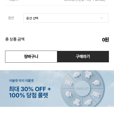
액티브
옵션
아우터
스커트
0
원
총 상품 금액
언더웨어/파자마
코디템
장바구니
구매하기
FIT ZOOM