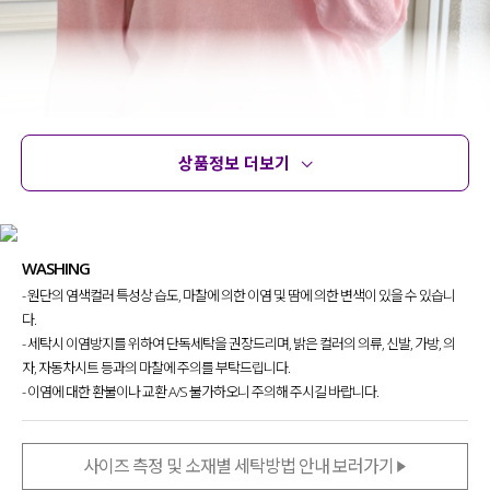
상품정보 더보기
상품정보
사이즈
코디템
문의
리뷰
WASHING
- 원단의 염색컬러 특성상 습도, 마찰에 의한 이염 및 땀에 의한 변색이 있을 수 있습니
다.
- 세탁시 이염방지를 위하여 단독세탁을 권장드리며, 밝은 컬러의 의류, 신발, 가방, 의
자, 자동차시트 등과의 마찰에 주의를 부탁드립니다.
- 이염에 대한 환불이나 교환 A/S 불가하오니 주의해 주시길 바랍니다.
#살안타템 #냉방병차단 #다양한컬러 #린넨니트
사이즈 측정 및 소재별 세탁방법 안내 보러가기
무더운 여름에도 시원하게 입기 좋은