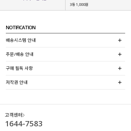
3등 1,000원
린넨 소재를 사용해
하루 종일
쾌적함
을 느낄 수 있어요.
NOTIFICATION
배송시스템 안내
주문/배송 안내
구매 필독 사항
저작권 안내
고객센터
1644-7583