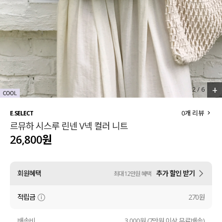
세트할인 ~30%
블라우스
하객룩
원피스
살안타템
팬츠
110사이즈
스커트
+
2
/
6
플러스핏
액티브웨어
0
개 리뷰
E.SELECT
르뮤하 시스루 린넨 V넥 컬러 니트
티셔츠
언더웨어
26,800원
팬츠
ACC
회원혜택
추가 할인 받기
최대 12만원 혜택
셔츠
적립금
270원
원피스
니트
배송비
3,000원 (7만원 이상 무료배송)