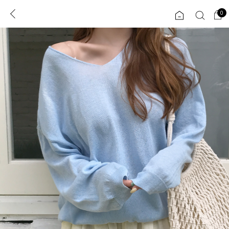
0
0
1초 회원가입
로그인
ENG
TW
콘텐츠
리뷰 & 혜택
플러스핏
회원혜택
입
JP
CATEGORY
COMMUNITY
도착보장⚡
ALL
인플루언서 pick!
익스클루시브
신상 5%
아우터
베스트
티셔츠
MADE
니트