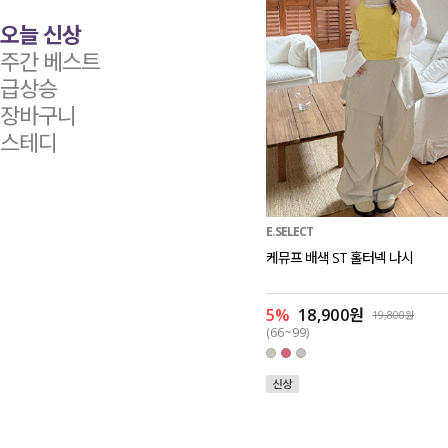
오늘 신상
주간 베스트
급상승
장바구니
스테디
E.SELECT
케뮤프 배색 ST 홀터넥 나시
5%
18,900원
19,800원
(66~99)