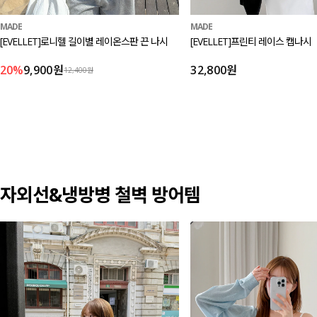
MADE
MADE
[EVELLET]로니헬 길이별 레이온스판 끈 나시
[EVELLET]프린티 레이스 캡나시
20%
9,900원
32,800원
12,400원
자외선&냉방병 철벽 방어템