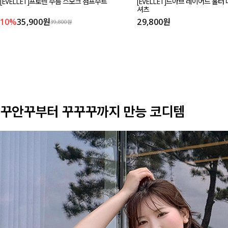
[EVELLET]프로렌 주름 스모크 점프수트
[EVELLET]드아브 레이어드 홀터
셔츠
10%
35,900원
29,800원
39,800원
꾸안꾸부터 꾸꾸꾸까지 만능 코디템