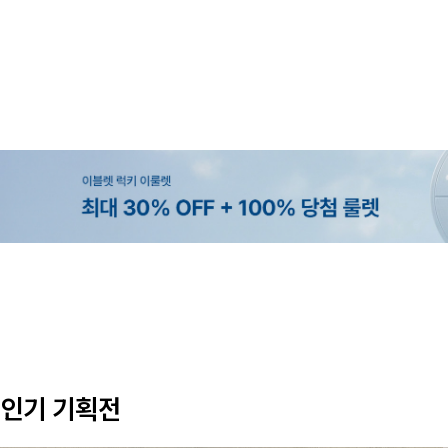
MADE
MADE
MADE
EXCLUSIVE
[EVELLET]커버핏 쿨메쉬 군살 보정
[CURVE]루이체 쿨 스판 리오셀 
[EVELLET]로니헬 길이별 레이온
[EVELLET]오베루 쿨강연 스판 슬
밴딩팬츠
츠컷 데님팬츠
나시
26,800원
59,000원
20%
34,800원
9,900원
12,400원
인기 기획전
(28~38)
(30~38)
(66~110)
(28~38)