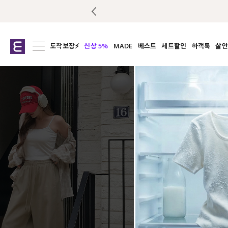
도착보장⚡
신상 5%
MADE
베스트
세트할인
하객룩
살안
전체보기
전체보기
전체보기
전
익스클루시브
코디세트
상의
캡나
아우터
1&1
하의
셔츠/블
티셔츠
여름코디추천
원피스
여
니트
슬랙
블라우스
원피스
팬츠
스커트
액티브웨어
언더웨어
ACC