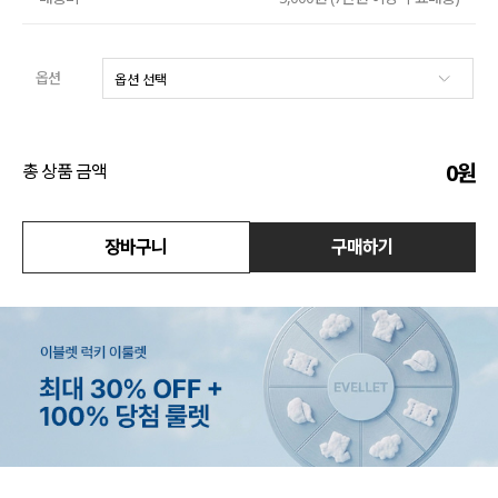
액티브
옵션
아우터
스커트
0
원
총 상품 금액
언더웨어/파자마
코디템
장바구니
구매하기
FIT ZOOM