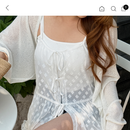
0
0
1초 회원가입
로그인
ENG
TW
콘텐츠
리뷰 & 혜택
플러스핏
회원혜택
입
JP
CATEGORY
COMMUNITY
도착보장⚡
ALL
인플루언서 pick!
익스클루시브
신상 5%
아우터
베스트
티셔츠
MADE
니트