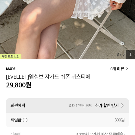
세트할인 ~30%
블라우스
하객룩
원피스
살안타템
팬츠
110사이즈
스커트
+
3
/
6
플러스핏
액티브웨어
0
개 리뷰
MADE
[EVELLET]뎀셀브 쟈가드 쉬폰 뷔스티에
티셔츠
언더웨어
29,800원
팬츠
ACC
회원혜택
추가 할인 받기
최대 12만원 혜택
셔츠
적립금
300원
원피스
니트
배송비
3,000원 (7만원 이상 무료배송)