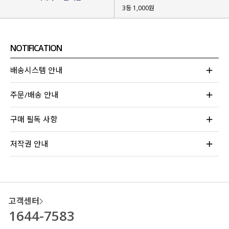
3등 1,000원
NOTIFICATION
과하지 않은 은은한 입체감이 돋보이는
쟈가드 쉬폰 원단을 사용
해 줬는데요.
배송시스템 안내
빛의 각도에 따라 섬세하게 드러나는
주문/배송 안내
입체적인 결이 매력적이구요.
가볍고 부드러운 쉬폰
에 쟈가드 패턴이 더해져
구매 필독 사항
한층 더 고급스럽고 우아한 분위기를 완성해 줘요!
저작권 안내
고객센터
1644-7583