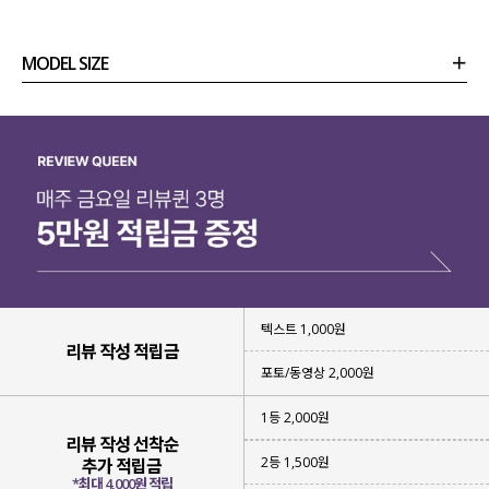
은은한 입체감이 돋보이는 쟈가드 쉬폰이
여리여리한 무드를 완성해 준답니다!
MODEL SIZE
티셔츠나 블라우스와 레이어드하여
다양한 스타일링이 가능한 아이템이라
심플한 스타일링에 확실한 포인트가 되어줄
상품정보
사이즈
코디템
리뷰 (
0
)
문의
쟈가드 쉬폰 뷔스티에
를 소개할게요.
텍스트 1,000원
리뷰 작성 적립금
포토/동영상 2,000원
1등 2,000원
리뷰 작성 선착순
2등 1,500원
추가 적립금
*최대 4,000원 적립