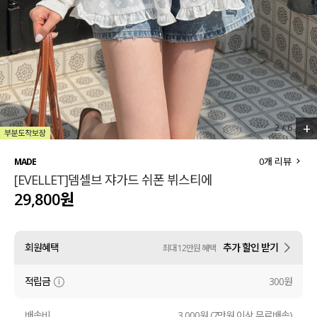
세트할인 ~30%
블라우스
하객룩
원피스
살안타템
팬츠
110사이즈
스커트
+
2
/
6
플러스핏
액티브웨어
0
개 리뷰
MADE
[EVELLET]뎀셀브 쟈가드 쉬폰 뷔스티에
티셔츠
언더웨어
29,800원
팬츠
ACC
회원혜택
추가 할인 받기
최대 12만원 혜택
셔츠
적립금
300원
원피스
니트
배송비
3,000원 (7만원 이상 무료배송)