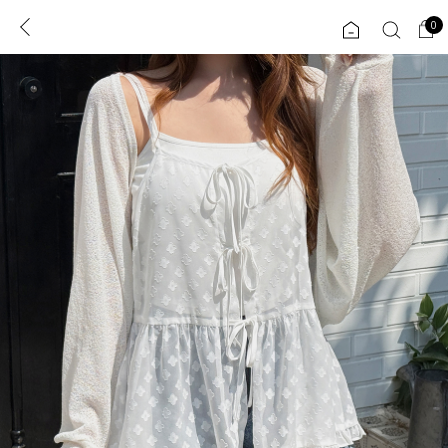
0
0
1초 회원가입
로그인
ENG
TW
콘텐츠
리뷰 & 혜택
플러스핏
회원혜택
입
JP
CATEGORY
COMMUNITY
도착보장⚡
ALL
인플루언서 pick!
익스클루시브
신상 5%
아우터
베스트
티셔츠
MADE
니트