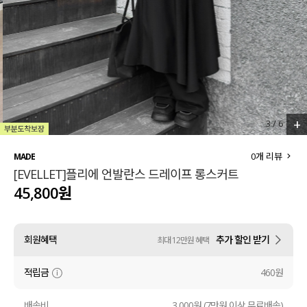
세트할인 ~30%
블라우스
하객룩
원피스
살안타템
팬츠
110사이즈
스커트
+
3
/
6
플러스핏
액티브웨어
0
개 리뷰
MADE
[EVELLET]플리에 언발란스 드레이프 롱스커트
티셔츠
언더웨어
45,800원
팬츠
ACC
회원혜택
추가 할인 받기
최대 12만원 혜택
셔츠
적립금
460원
원피스
니트
배송비
3,000원 (7만원 이상 무료배송)