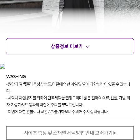
상품정보 더보기
상품정보
사이즈
코디템
문의 (4)
리뷰
WASHING
- 원단의 염색컬러 특성상 습도, 마찰에 의한 이염 및 땀에 의한 변색이 있을 수 있습니
다.
단독으로 입어도, 레이어드해 입어도
- 세탁시 이염방지를 위하여 단독세탁을 권장드리며, 밝은 컬러의 의류, 신발, 가방, 의
언발란스한 기장감 덕분에 멋있는 스타일링
이
자, 자동차시트 등과의 마찰에 주의를 부탁드립니다.
뚝딱-! 완성 되는 스커트를 준비했어요.
- 이염에 대한 환불이나 교환 A/S 불가하오니 주의해 주시길 바랍니다.
평소 유니크하고 힙한 무드의
스타일링을 좋아하셨던 분들이
사이즈 측정 및 소재별 세탁방법 안내 보러가기
눈여겨보시면 좋을 것 같아요!