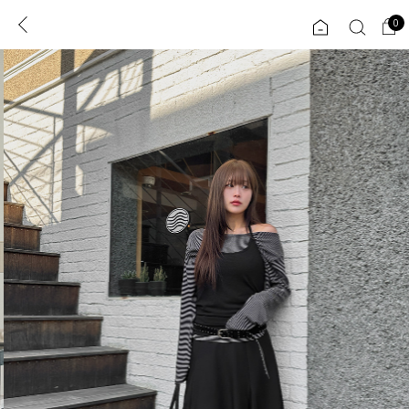
0
0
1초 회원가입
로그인
ENG
TW
콘텐츠
리뷰 & 혜택
플러스핏
회원혜택
입
JP
CATEGORY
COMMUNITY
도착보장⚡
ALL
인플루언서 pick!
익스클루시브
신상 5%
아우터
베스트
티셔츠
MADE
니트