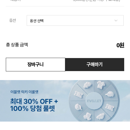
액티브
옵션
아우터
스커트
0
원
총 상품 금액
언더웨어/파자마
장바구니
구매하기
코디템
FIT ZOOM