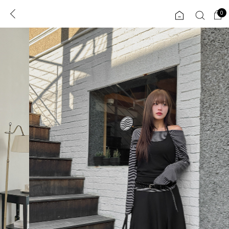
0
0
1초 회원가입
로그인
ENG
TW
콘텐츠
리뷰 & 혜택
플러스핏
회원혜택
입
JP
CATEGORY
COMMUNITY
도착보장⚡
ALL
인플루언서 pick!
익스클루시브
신상 5%
아우터
베스트
티셔츠
MADE
니트