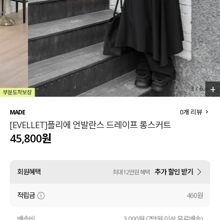
세트할인 ~30%
블라우스
하객룩
원피스
살안타템
팬츠
110사이즈
스커트
+
3
/
6
플러스핏
액티브웨어
0
개 리뷰
MADE
[EVELLET]플리에 언발란스 드레이프 롱스커트
티셔츠
언더웨어
45,800원
팬츠
ACC
회원혜택
추가 할인 받기
최대 12만원 혜택
셔츠
적립금
460원
원피스
니트
배송비
3,000원 (7만원 이상 무료배송)