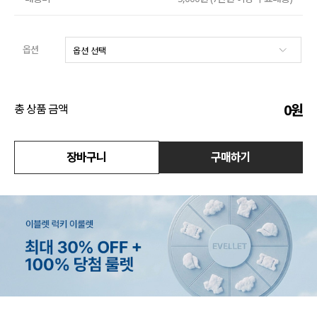
수영복
옵션
아우터
스커트
0
원
총 상품 금액
언더웨어/파자마
장바구니
구매하기
코디템
FIT ZOOM