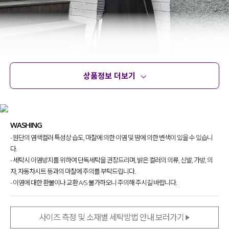
상품정보 더보기
상품정보
사이즈
코디템
문의 (4)
리뷰
WASHING
- 원단의 염색컬러 특성상 습도, 마찰에 의한 이염 및 땀에 의한 변색이 있을 수 있습니
다.
단독으로 입어도, 레이어드해 입어도
- 세탁시 이염방지를 위하여 단독세탁을 권장드리며, 밝은 컬러의 의류, 신발, 가방, 의
언발란스한 기장감 덕분에 멋있는 스타일링
이
자, 자동차시트 등과의 마찰에 주의를 부탁드립니다.
뚝딱-! 완성 되는 스커트를 준비했어요.
- 이염에 대한 환불이나 교환 A/S 불가하오니 주의해 주시길 바랍니다.
평소 유니크하고 힙한 무드의
스타일링을 좋아하셨던 분들이
사이즈 측정 및 소재별 세탁방법 안내 보러가기
눈여겨보시면 좋을 것 같아요!