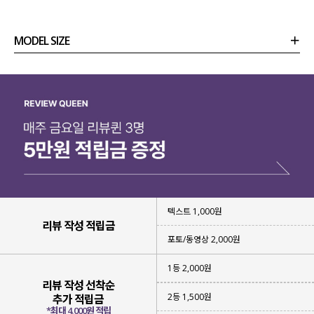
MODEL SIZE
상품정보
사이즈
코디템
리뷰 (
0
)
문의
☑️ 스카시 패턴의 여름 부클사
텍스트 1,000원
다양한 크기의 스카시 패턴
으로
리뷰 작성 적립금
감각적이면서 입체감 있는 텍스처를
완성해 주었는데요.
포토/동영상 2,000원
가볍고 통기성이 좋은
여름 부클사로
1등 2,000원
부담 없이 걸치기 좋답니다!
리뷰 작성 선착순
2등 1,500원
추가 적립금
*최대 4,000원 적립