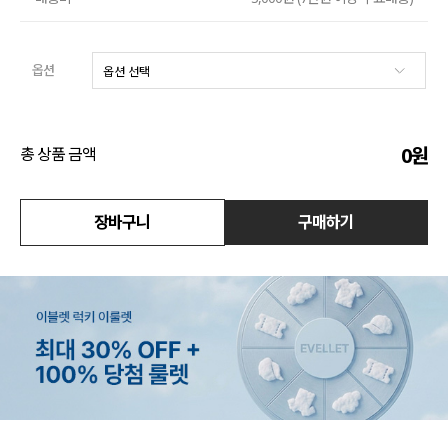
액티브
옵션
아우터
스커트
0
원
총 상품 금액
언더웨어/파자마
코디템
장바구니
구매하기
FIT ZOOM