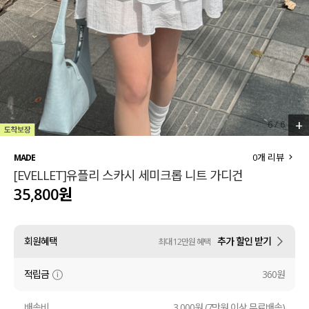
세트할인 ~30%
블라우스
하객룩
원피스
살안타템
팬츠
110사이즈
스커트
+
6
/
6
플러스핏
액티브웨어
0
개 리뷰
MADE
[EVELLET]유플리 스카시 세미크롭 니트 가디건
티셔츠
언더웨어
35,800원
팬츠
ACC
회원혜택
추가 할인 받기
최대 12만원 혜택
셔츠
적립금
360원
원피스
니트
배송비
3,000원 (7만원 이상 무료배송)