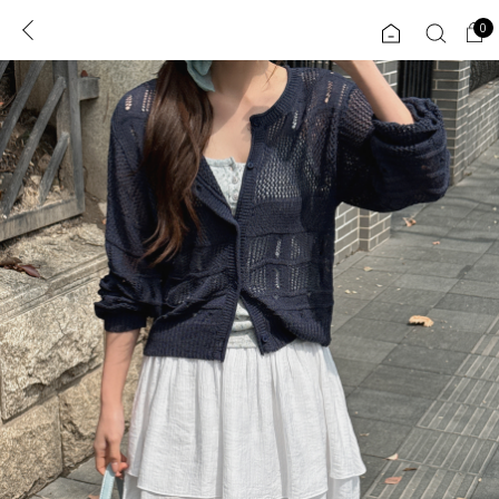
0
0
1초 회원가입
로그인
ENG
TW
콘텐츠
리뷰 & 혜택
플러스핏
회원혜택
입
JP
CATEGORY
COMMUNITY
도착보장⚡
ALL
인플루언서 pick!
익스클루시브
신상 5%
아우터
베스트
티셔츠
MADE
니트