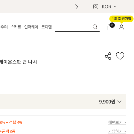
KOR
1초 회원가입
0
아우터
스커트
언더웨어
코디템
체보기
전체보기
전체보기
전체보기
로그인
가디건
롱
보정웨어
MADE
회원가입
자켓
데님
브라
신상
마이페이지
별 레이온스판 끈 나시
퍼/집업
린넨
팬티
벨트
코트
미니/미디
인견
슈즈
패딩
팬츠 스커트
나시/속바지
백
파자마
쥬얼리
ETC
액세서리
9,900
원
세트
양말/스타킹
세트
% + 적립 4%
혜택보기 >
 쿠폰팩 3종
가입하기 >