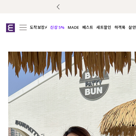
도착보장⚡
신상 5%
MADE
베스트
세트할인
하객룩
살안
전체보기
전체보기
전체보기
전
익스클루시브
코디세트
상의
캡나
아우터
1&1
하의
셔츠/블
티셔츠
여름코디추천
원피스
여
니트
슬랙
블라우스
원피스
팬츠
스커트
액티브웨어
언더웨어
ACC