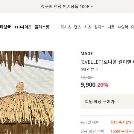
첫구매 한정 인기상품 100원~
타템🧡
110사이즈
플러스핏
티셔츠
팬츠
셔츠
원피스
니트
액티브
체보기
전체보기
전체보기
전체보기
전체보기
전체보기
전체보기
전체보기
전체보기
전
시/나시
MADE
아우터
티셔츠
쿨팬츠
신상
MADE
MADE
MADE
MADE
라우스/티셔츠
상의
상의
롱티셔츠
일상팬츠
셔츠
신상
썸머 니트
애슬레져
[EVELLET]로니헬 길이
름니트
하의
하의
티블라우스
데님
뷔스티에
미니
가디건·집업
스윔웨어
점
0
개 리뷰
스/팬츠
원피스
원피스
맨투맨/후디
코튼
블라우스
미디/롱
니트웨어
ETC
12,400
원피스
액티브웨어
폴라
슬랙스
뷔스티에/레이어드
오버핏 니트
세트
9,900
20
%
ETC
민소매/나시
숏츠
하객룩
데일리 니트
크롭
트레이닝
페스티벌/바캉스
회원 예상 구매가
반팔
밴딩팬츠
셀프웨딩
긴팔
길이별
등급별 혜택
최대 즉시할인 8
38INCH~
신규 회원 혜택
100원 구매 +