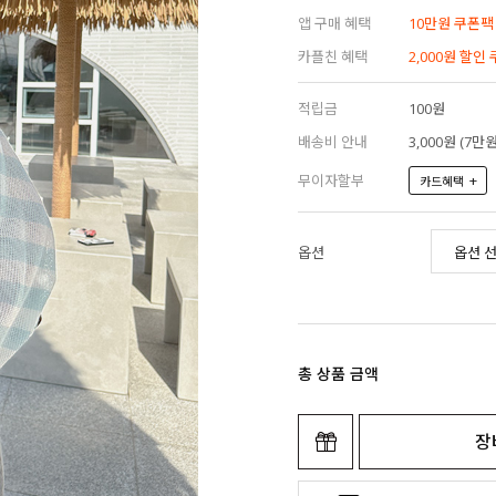
앱 구매 혜택
10만원 쿠폰팩
카플친 혜택
2,000원 할인
적립금
100원
배송비 안내
3,000원 (7
무이자할부
+
카드혜택
옵션
총 상품 금액
장