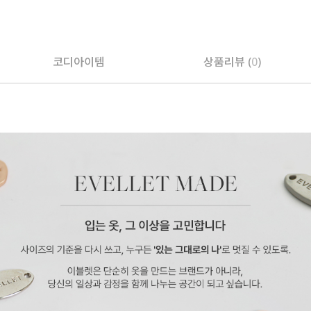
코디아이템
상품리뷰 (
0
)
페이코 ID로 페