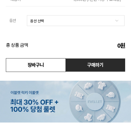
수영복
옵션
아우터
스커트
0
원
총 상품 금액
언더웨어/파자마
장바구니
구매하기
코디템
FIT ZOOM