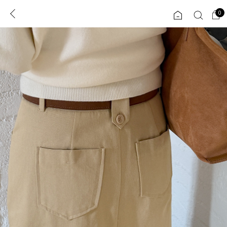
0
0
1초 회원가입
로그인
ENG
TW
콘텐츠
리뷰 & 혜택
플러스핏
회원혜택
입
JP
CATEGORY
COMMUNITY
도착보장⚡
ALL
인플루언서 pick!
익스클루시브
신상 5%
아우터
베스트
티셔츠
MADE
니트