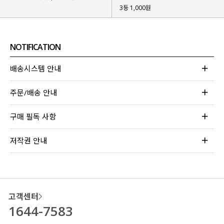
3등 1,000원
지금 소개해 드릴 스커트의
특별한 점을 찾으신 분들 계실까요?!
NOTIFICATION
바로 앞면
앞판 맞주름 디테일
인데요.
배송시스템 안내
어디서도 찾아보기 힘든 디자인이지 않나요~?!
기본 롱스커트는 다들 가지고 있을 텐데
주문/배송 안내
특별한 포인트로 룩의 완성도도 올라가고
좀 더 입체감 있는 스커트
를 보여드리고 싶어
구매 필독 사항
제작하게 되었어요.
다 똑같은 기본 스커트 말고
저작권 안내
특별한 포인트가 들어간 스커트를
찾고 계셨던 분들은 눈여겨보시면 좋을 것 같아요!
고객센터
1644-7583