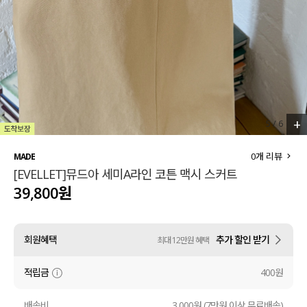
세트할인 ~30%
블라우스
하객룩
원피스
살안타템
팬츠
110사이즈
스커트
+
5
/
6
플러스핏
액티브웨어
0
개 리뷰
MADE
[EVELLET]뮤드아 세미A라인 코튼 맥시 스커트
티셔츠
언더웨어
39,800원
팬츠
ACC
회원혜택
추가 할인 받기
최대 12만원 혜택
셔츠
적립금
400원
원피스
니트
배송비
3,000원 (7만원 이상 무료배송)