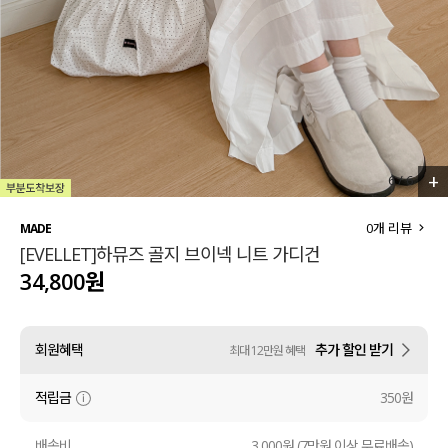
세트할인 ~30%
블라우스
하객룩
원피스
살안타템
팬츠
110사이즈
스커트
+
6
/
6
플러스핏
액티브웨어
0
개 리뷰
MADE
[EVELLET]하뮤즈 골지 브이넥 니트 가디건
티셔츠
언더웨어
34,800원
팬츠
ACC
회원혜택
추가 할인 받기
최대 12만원 혜택
셔츠
적립금
350원
원피스
니트
배송비
3,000원 (7만원 이상 무료배송)