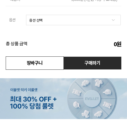
액티브
옵션
아우터
스커트
0
원
총 상품 금액
언더웨어/파자마
코디템
장바구니
구매하기
FIT ZOOM