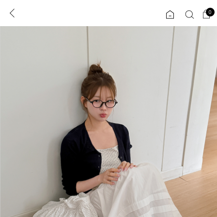
0
0
1초 회원가입
로그인
ENG
TW
콘텐츠
리뷰 & 혜택
플러스핏
회원혜택
입
JP
CATEGORY
COMMUNITY
도착보장⚡
ALL
인플루언서 pick!
익스클루시브
신상 5%
아우터
베스트
티셔츠
MADE
니트