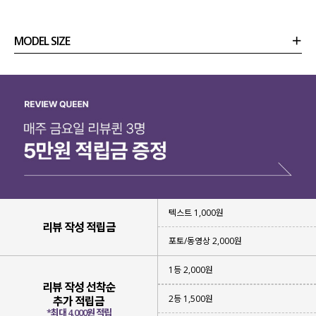
☑️ 활용도 높은
베이직한 디자인
☑️
간절기에 부담 없이 걸치기 좋은
가디건
MODEL SIZE
☑️
여름에도 살안타템
으로 활용할 수 있는 가디건
☑️
다양한 하의와 잘 어우러질
세미 크롭 기장감
상품정보
사이즈
코디템
리뷰 (
0
)
문의 (2)
위에 체크리스트 중 하나라도 해당되신다면
이번 니트 가디건에 집중해 주세요!!
텍스트 1,000원
리뷰 작성 적립금
포토/동영상 2,000원
1등 2,000원
리뷰 작성 선착순
2등 1,500원
추가 적립금
*최대 4,000원 적립