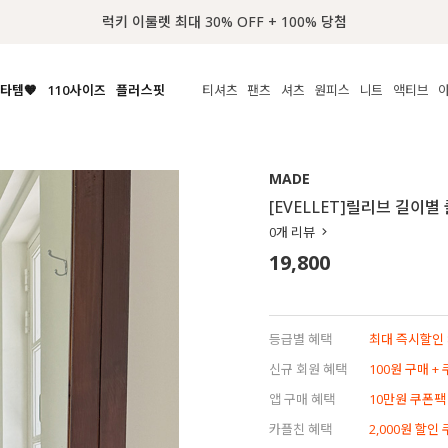
📢 8월 여름휴무
타템🧡
110사이즈
플러스핏
티셔츠
팬츠
셔츠
원피스
니트
액티브
체보기
전체보기
전체보기
전체보기
전체보기
전체보기
전체보기
전체보기
전체보기
전
시/나시
MADE
아우터
티셔츠
쿨팬츠
신상
MADE
MADE
MADE
MADE
라우스/티셔츠
상의
상의
롱티셔츠
일상팬츠
셔츠
신상
썸머 니트
애슬레져
[EVELLET]릴리브 길이별
름니트
하의
하의
티블라우스
데님
뷔스티에
미니
가디건·집업
스윔웨어
점
0
개 리뷰
스/팬츠
원피스
원피스
맨투맨/후디
코튼
블라우스
미디/롱
니트웨어
ETC
19,800
원피스
액티브웨어
폴라
슬랙스
뷔스티에/레이어드
오버핏 니트
세트
ETC
민소매/나시
숏츠
하객룩
데일리 니트
크롭
트레이닝
페스티벌/바캉스
등급별 혜택
최대 즉시할인 8
반팔
밴딩팬츠
셀프웨딩
신규 회원 혜택
100원 구매 +
긴팔
길이별
앱 구매 혜택
10만원 쿠폰팩
38INCH~
카플친 혜택
2,000원 할인