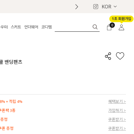
KOR
 배송안내
1초 회원가입
0
아우터
스커트
언더웨어
코디템
체보기
전체보기
전체보기
전체보기
로그인
가디건
롱
보정웨어
MADE
회원가입
자켓
데님
브라
신상
마이페이지
 쿨 밴딩팬츠
퍼/집업
린넨
팬티
벨트
코트
미니/미디
인견
슈즈
패딩
팬츠 스커트
나시/속바지
백
파자마
쥬얼리
ETC
액세서리
% + 적립 4%
혜택보기 >
세트
양말/스타킹
 쿠폰팩 3종
가입하기 >
세트
 증정
쿠폰받기 >
 쿠폰 증정
쿠폰받기 >