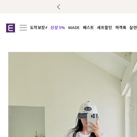
도착보장⚡
신상 5%
MADE
베스트
세트할인
하객룩
살안
전체보기
전체보기
전체보기
전
익스클루시브
코디세트
상의
캡나
아우터
1&1
하의
셔츠/블
티셔츠
여름코디추천
원피스
여
니트
슬랙
블라우스
원피스
팬츠
스커트
액티브웨어
언더웨어
ACC