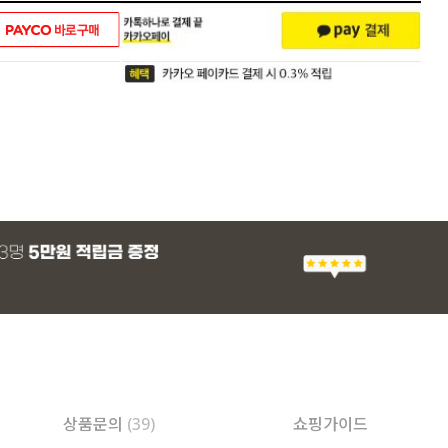
상품문의
(39)
쇼핑가이드