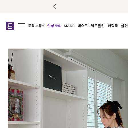
도착보장⚡
신상 5%
MADE
베스트
세트할인
하객룩
살안
전체보기
전체보기
전체보기
전
익스클루시브
코디세트
상의
캡나
아우터
1&1
하의
셔츠/블
티셔츠
여름코디추천
원피스
여
니트
슬랙
블라우스
원피스
팬츠
스커트
액티브웨어
언더웨어
ACC