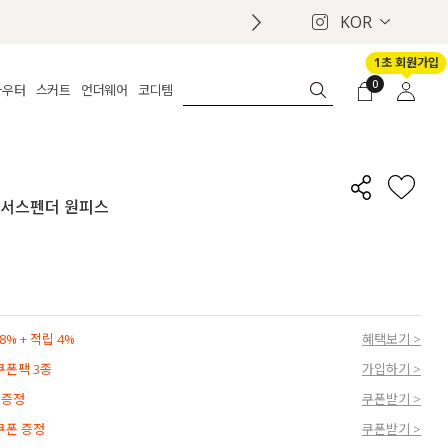
KOR
1초 회원가입
0
아우터
스커트
언더웨어
코디템
체보기
전체보기
전체보기
전체보기
로그인
가디건
롱
보정웨어
MADE
회원가입
자켓
데님
브라
신상
마이페이지
크 서스펜더 원피스
퍼/집업
린넨
팬티
벨트
코트
미니/미디
인견
슈즈
패딩
팬츠 스커트
나시/속바지
백
파자마
쥬얼리
ETC
액세서리
% + 적립 4%
혜택보기 >
세트
양말/스타킹
 쿠폰팩 3종
가입하기 >
세트
 증정
쿠폰받기 >
 쿠폰 증정
쿠폰받기 >