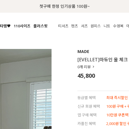
첫구매 한정 인기상품 100원~
타템🧡
110사이즈
플러스핏
티셔츠
팬츠
셔츠
원피스
니트
수영복
체보기
전체보기
전체보기
전체보기
전체보기
전체보기
전체보기
전체보기
전체보기
전
시/나시
MADE
아우터
티셔츠
쿨팬츠
신상
MADE
MADE
MADE
MADE
라우스/티셔츠
상의
상의
롱티셔츠
일상팬츠
셔츠
신상
썸머 니트
애슬레져
[EVELLET]마듀인 울 체
름니트
하의
하의
티블라우스
데님
뷔스티에
미니
가디건·집업
스윔웨어
점
0
개 리뷰
스/팬츠
원피스
원피스
맨투맨/후디
코튼
블라우스
미디/롱
니트웨어
ETC
45,800
원피스
액티브웨어
폴라
슬랙스
뷔스티에/레이어드
오버핏 니트
세트
ETC
민소매/나시
숏츠
하객룩
데일리 니트
크롭
트레이닝
페스티벌/바캉스
등급별 혜택
최대 즉시할인 8
반팔
밴딩팬츠
셀프웨딩
신규 회원 혜택
100원 구매 +
긴팔
길이별
앱 구매 혜택
10만원 쿠폰팩
38INCH~
카플친 혜택
2,000원 할인