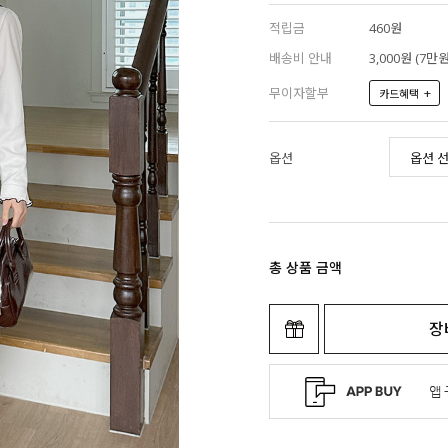
적립금
460원
배송비 안내
3,000원 (7
무이자할부
+
카드혜택
옵션
총 상품 금액
장