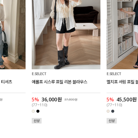
E.SELECT
E.SELECT
 티셔츠
에롤프 시스루 프릴 리본 블라우스
멜치프 셔링 프릴 
5%
36,000원
5%
45,500원
0원
37,800원
(77~110)
(77~110)