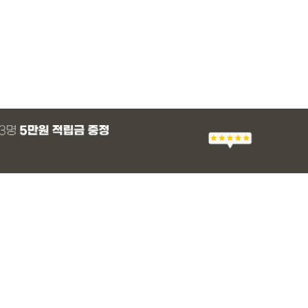
MADE
E.SELECT
E.SELECT
MADE
MADE
E.SELECT
MADE
EXCLUSIVE
 군살 보정 와이
츠
 쿨 밴딩팬츠
팬츠 레깅스
[EVELLET]스티아 나일론 핀턱 스트링 커
티로하 시스루 버튼 티셔츠
텔로파 리오셀 랩 블라우스
[EVELLET]릴리브 길이별 쿨 밴딩팬츠
[EVELLET]세히렌
유론프 나일론 랩 
[EVELLET]로디므
일상팬츠 Vol.28
브드 밴딩팬츠
슬랙스
36,800원
29,800원
37,800원
19,800원
28%
49,800원
16,800원
43,800원
26,900
(30~40)
(66~100)
(66~99)
(28~42)
(66~110)
(77~100)
(66~110)
(30~37)