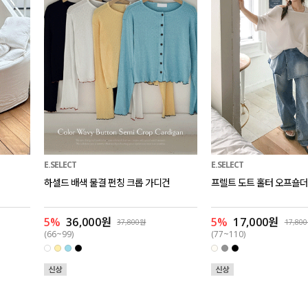
E.SELECT
E.SELECT
하셀드 배색 물결 펀칭 크롭 가디건
프렐트 도트 홀터 오프숄더
5%
36,000원
5%
17,000원
37,800원
17,80
(66~99)
(77~110)