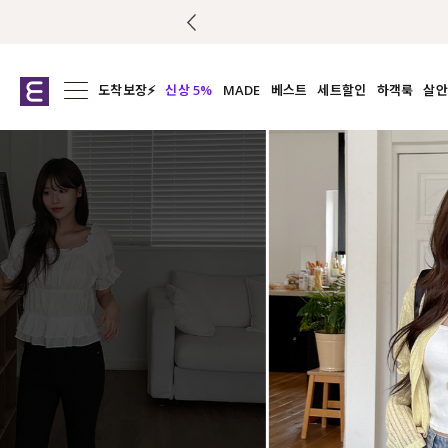
도착보장⚡
신상 5%
MADE
베스트
세트할인
하객룩
살안
전체보기
전체보기
전체보기
전
익스클루시브
코디세트
상의
캡나
아우터
1&1
하의
셔츠/블
티셔츠
여름코디추천
원피스
여
니트
슬랙
블라우스
원피스
팬츠
스커트
액티브웨어
언더웨어
ACC