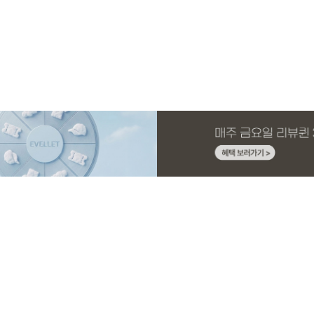
MADE
E.SELECT
MADE
MADE
MADE
E.SELECT
MADE
MADE
니트 가
1 세트
스판 끈
슬랙스
[EVELLET]커버핏 쿨메쉬 군살 보정 4.5부
로텔프 길이별 나일론 라인 스트링 밴딩팬
[EVELLET]오브아 코튼 베이직 티셔츠
[EVELLET]로인느 래터링 래쉬가드
[EVELLET]커버미 쿨메쉬
클로티 시스루 ST 거즈 셔
[EVELLET]릴리브 길이별
[EVELLET]듀모아 워터 
밴딩팬츠
츠
드 밴딩팬츠
26,800원
22,800원
15%
37,800원
14,800원
32,800원
22,800원
19,800원
49,800원
17,400원
(28~38)
(28~38)
(66~110)
(66~110)
(28~38)
(77~110)
(28~42)
(29~40)