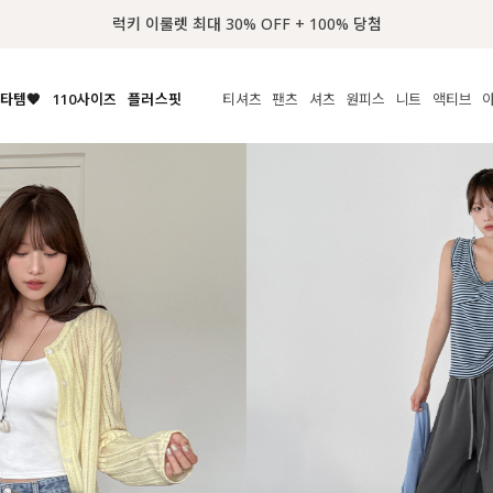
📢 8월 여름휴무 배송안내
타템🧡
110사이즈
플러스핏
티셔츠
팬츠
셔츠
원피스
니트
수영복
체보기
전체보기
전체보기
전체보기
전체보기
전체보기
전체보기
전체보기
전체보기
전
시/나시
MADE
아우터
티셔츠
쿨팬츠
신상
MADE
MADE
MADE
라우스/티셔츠
상의
상의
롱티셔츠
일상팬츠
셔츠
신상
썸머 니트
애슬레져
름니트
하의
하의
티블라우스
데님
뷔스티에
미니
가디건·집업
스윔웨어
점
스/팬츠
원피스
원피스
맨투맨/후디
코튼
블라우스
미디/롱
니트웨어
ETC
원피스
액티브웨어
폴라
슬랙스
뷔스티에/레이어드
오버핏 니트
세트
ETC
민소매/나시
숏츠
하객룩
데일리 니트
크롭
트레이닝
페스티벌/바캉스
반팔
밴딩팬츠
셀프웨딩
긴팔
길이별
38INCH~