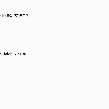
드 거즈 포켓 언발 롱셔츠
랩 레이어드 뷔스티에