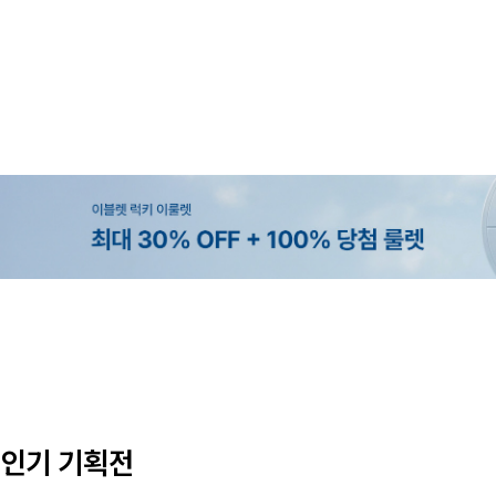
MADE
SET SALE
MADE
EXCLUSIVE
[EVELLET]오브인 길이별 시스루 
[세트상품]가성비 반팔 티셔츠 1+
[EVELLET]로니헬 길이별 레이온
[EVELLET]오베루 쿨강연 스판 
디건
나시
10%
10%
20%
34,800원
29,800원
28,500원
9,900원
12,400원
33,100원
31,600원
인기 기획전
(66~110)
(66~110)
(28~38)