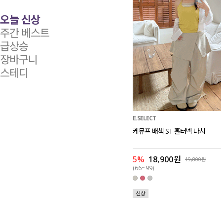
오늘 신상
주간 베스트
급상승
장바구니
스테디
E.SELECT
케뮤프 배색 ST 홀터넥 나시
5%
18,900원
19,800원
(66~99)