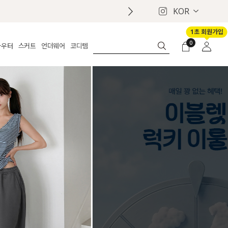
KOR
1초 회원가입
0
아우터
스커트
언더웨어
코디템
체보기
전체보기
전체보기
전체보기
로그인
가디건
롱
보정웨어
MADE
회원가입
자켓
데님
브라
신상
마이페이지
퍼/집업
린넨
팬티
벨트
코트
미니/미디
인견
슈즈
패딩
팬츠 스커트
나시/속바지
백
파자마
쥬얼리
ETC
액세서리
세트
양말/스타킹
세트