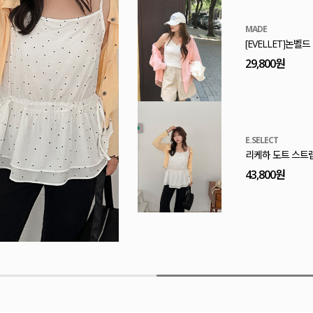
MADE
[EVELLET]논벨
29,800원
E.SELECT
리케하 도트 스트
43,800원