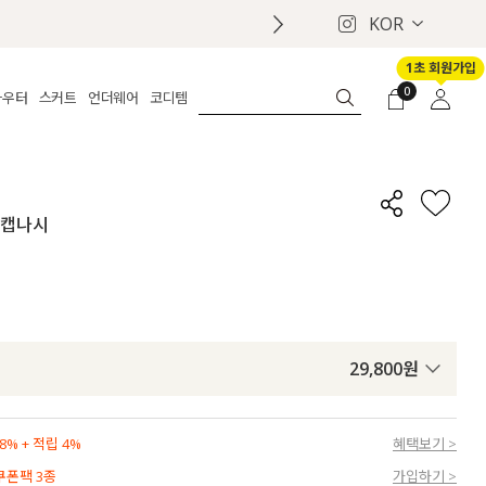
KOR
1초 회원가입
0
아우터
스커트
언더웨어
코디템
체보기
전체보기
전체보기
전체보기
로그인
가디건
롱
보정웨어
MADE
회원가입
자켓
데님
브라
신상
마이페이지
너 캡나시
퍼/집업
린넨
팬티
벨트
코트
미니/미디
인견
슈즈
패딩
팬츠 스커트
나시/속바지
백
파자마
쥬얼리
ETC
액세서리
29,800
원
세트
양말/스타킹
세트
% + 적립 4%
혜택보기 >
 쿠폰팩 3종
가입하기 >