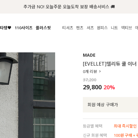
첫구매 한정 인기상품 100원~
타템🧡
110사이즈
플러스핏
티셔츠
팬츠
셔츠
원피스
니트
액티브
체보기
전체보기
전체보기
전체보기
전체보기
전체보기
전체보기
전체보기
전체보기
전
시/나시
MADE
아우터
티셔츠
쿨팬츠
신상
MADE
MADE
MADE
MADE
라우스/티셔츠
상의
상의
롱티셔츠
일상팬츠
셔츠
신상
썸머 니트
애슬레져
[EVELLET]델리듀 쿨 이
름니트
하의
하의
티블라우스
데님
뷔스티에
미니
가디건·집업
스윔웨어
점
0
개 리뷰
스/팬츠
원피스
원피스
맨투맨/후디
코튼
블라우스
미디/롱
니트웨어
ETC
37,200
원피스
액티브웨어
폴라
슬랙스
뷔스티에/레이어드
오버핏 니트
세트
29,800
20
%
ETC
민소매/나시
숏츠
하객룩
데일리 니트
크롭
트레이닝
페스티벌/바캉스
회원 예상 구매가
반팔
밴딩팬츠
셀프웨딩
긴팔
길이별
등급별 혜택
최대 즉시할인 8
38INCH~
신규 회원 혜택
100원 구매 +