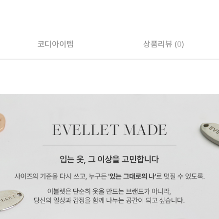
코디아이템
상품리뷰 (
0
)
페이코 ID로 페