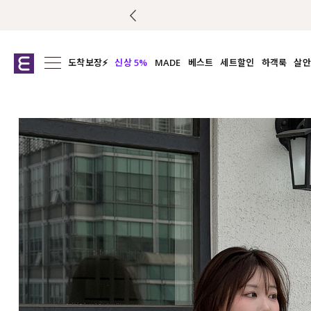
도착보장⚡
신상 5%
MADE
베스트
세트할인
하객룩
살안
전체보기
전체보기
전체보기
전
익스클루시브
코디세트
상의
캡나
아우터
1&1
하의
셔츠/블
티셔츠
여름코디추천
원피스
여
니트
슬랙
블라우스
원피스
팬츠
스커트
액티브웨어
언더웨어
ACC