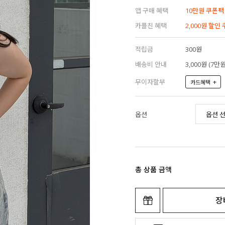
앱 구매 혜택
10만원 쿠폰팩
카플친 혜택
2,000원 할인
적립금
300원
배송비 안내
3,000원 (7
무이자할부
+
카드혜택
옵션
총 상품 금액
장