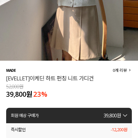
세트할인 ~30%
블라우스
하객룩
원피스
살안타템
팬츠
110사이즈
스커트
플러스핏
액티브웨어
0
개 리뷰
MADE
[EVELLET]이케딘 하트 펀칭 니트 가디건
티셔츠
언더웨어
52,000원
39,800원
23
%
팬츠
ACC
셔츠
39,800
원
회원 예상 구매가
원피스
즉시할인
-
12,200
원
니트