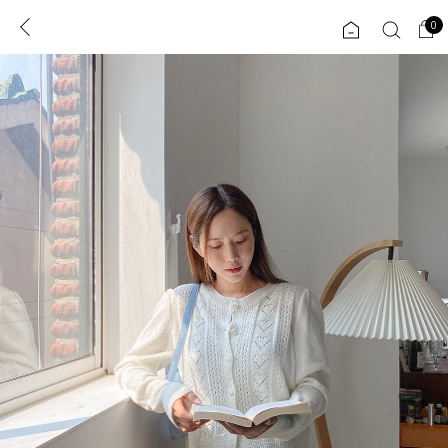
0
0
1초 회원가입
로그인
ENG
TW
콘텐츠
리뷰 & 혜택
플러스핏
회원혜택
입
JP
CATEGORY
COMMUNITY
도착보장⚡
ALL
인플루언서 pick!
익스클루시브
신상 5%
아우터
베스트
티셔츠
MADE
니트