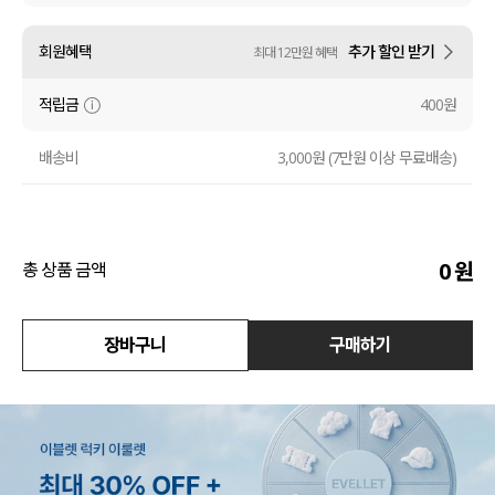
수영복
회원혜택
추가 할인 받기
최대 12만원 혜택
아우터
적립금
400원
스커트
배송비
3,000원 (7만원 이상 무료배송)
언더웨어/파자마
코디템
0
원
총 상품 금액
FIT ZOOM
장바구니
구매하기