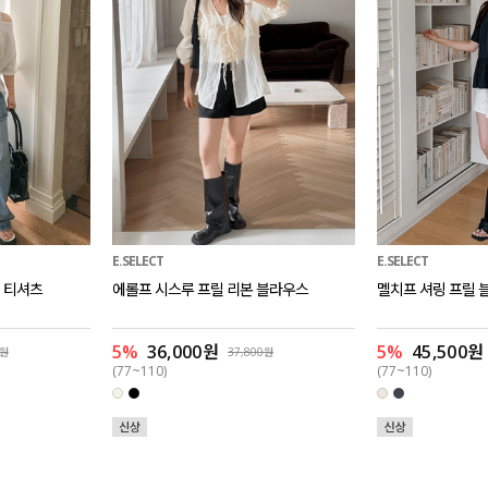
E.SELECT
E.SELECT
 티셔츠
에롤프 시스루 프릴 리본 블라우스
멜치프 셔링 프릴 
5%
36,000원
5%
45,500원
0원
37,800원
(77~110)
(77~110)