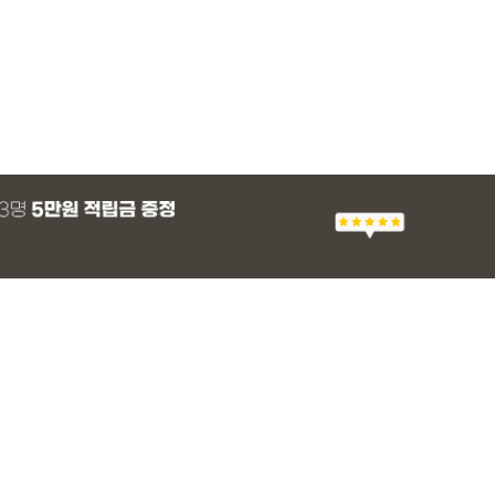
MADE
E.SELECT
E.SELECT
MADE
MADE
E.SELECT
MADE
EXCLUSIVE
 군살 보정 와이
츠
 쿨 밴딩팬츠
 쿨 밴딩팬츠
[EVELLET]스티아 나일론 핀턱 스트링 커
티로하 시스루 버튼 티셔츠
텔로파 리오셀 랩 블라우스
[EVELLET]듀모아 워터 팬츠 레깅스
[EVELLET]세히렌
유론프 나일론 랩 
[EVELLET]로디므
일상팬츠 Vol.28
브드 밴딩팬츠
슬랙스
36,800원
29,800원
37,800원
49,800원
28%
49,800원
16,800원
43,800원
26,900
(30~40)
(66~100)
(66~99)
(29~40)
(66~110)
(77~100)
(66~110)
(30~37)