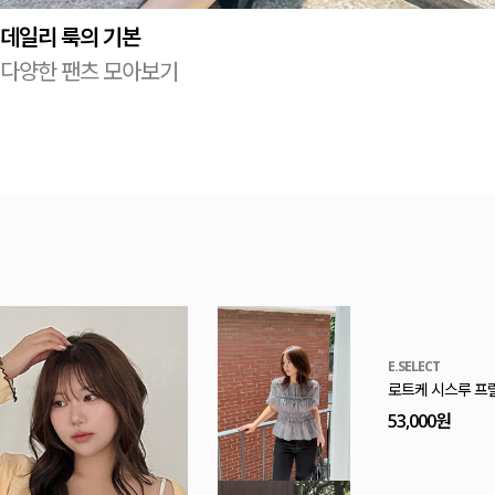
데일리 룩의 기본
다양한 팬츠 모아보기
MADE
[EVELLET]로니헬 길이별 레이온스판 끈 나시
20%
9,900원
12,400원