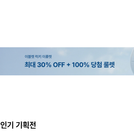
MADE
SET SALE
MADE
EXCLUSIVE
[EVELLET]오브인 길이별 시스루 
[세트상품]가성비 반팔 티셔츠 1+
[EVELLET]로니헬 길이별 레이온
[EVELLET]오베루 쿨강연 스판 
디건
나시
10%
10%
20%
34,800원
29,800원
28,500원
9,900원
12,400원
33,100원
31,600원
인기 기획전
(66~110)
(66~110)
(28~38)