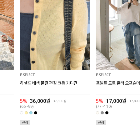
E.SELECT
E.SELECT
하셀드 배색 물결 펀칭 크롭 가디건
프렐트 도트 홀터 오프숄더
5%
36,000원
5%
17,000원
37,800원
17,80
(66~99)
(77~110)