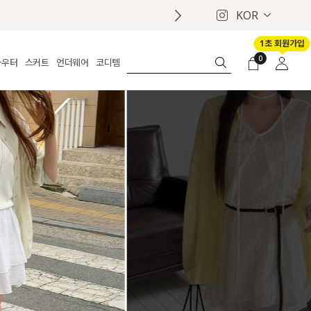
KOR
첫구매 
1초 회원가입
0
아우터
스커트
언더웨어
코디템
체보기
전체보기
전체보기
전체보기
로그인
가디건
롱
보정웨어
MADE
회원가입
자켓
데님
브라
신상
마이페이지
퍼/집업
린넨
팬티
벨트
코트
미니/미디
인견
슈즈
패딩
팬츠 스커트
나시/속바지
백
파자마
쥬얼리
ETC
액세서리
세트
양말/스타킹
세트