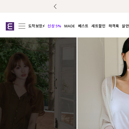
주문 오늘도착 보장 배송서비스 🚚
도착보장⚡
신상 5%
MADE
베스트
세트할인
하객룩
살안
전체보기
전체보기
전체보기
전
익스클루시브
코디세트
상의
캡나
아우터
1&1
하의
셔츠/블
티셔츠
여름코디추천
원피스
여
니트
슬랙
블라우스
원피스
팬츠
스커트
액티브웨어
언더웨어
ACC