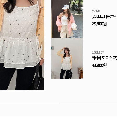
MADE
[EVELLET]프린티 레이스 캡나시
32,800원
MADE
[EVELLET]엔티즈 크로셰 뷔스티에
29,800원