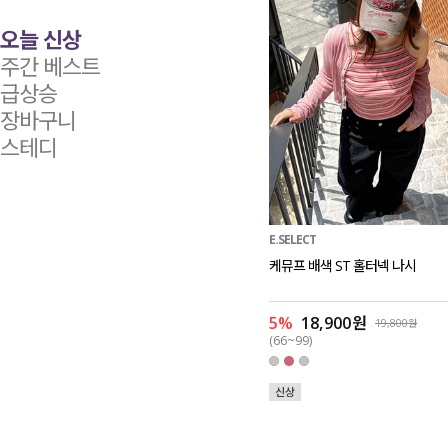
오늘 신상
주간 베스트
급상승
장바구니
스테디
E.SELECT
케뮤프 배색 ST 홀터넥 나시
5%
18,900원
19,800원
(66~99)