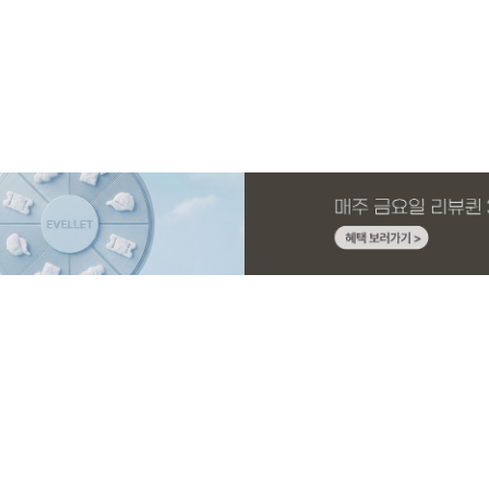
MADE
E.SELECT
MADE
MADE
MADE
E.SELECT
MADE
MADE
니트 가
1 세트
스판 끈
슬랙스
[EVELLET]커버핏 쿨메쉬 군살 보정 4.5부
로텔프 길이별 나일론 라인 스트링 밴딩팬
[EVELLET]오브아 코튼 베이직 티셔츠
[EVELLET]로인느 래터링 래쉬가드
[EVELLET]커버미 쿨메쉬
클로티 시스루 ST 거즈 셔
[EVELLET]릴리브 길이별
[EVELLET]릴리브 길이별
밴딩팬츠
츠
드 밴딩팬츠
26,800원
22,800원
15%
37,800원
14,800원
32,800원
22,800원
19,800원
19,800원
17,400원
(28~38)
(28~38)
(66~110)
(66~110)
(28~38)
(77~110)
(28~42)
(28~42)