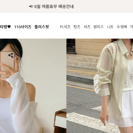
타템🧡
110사이즈
플러스핏
티셔츠
팬츠
셔츠
원피스
니트
수영복
체보기
전체보기
전체보기
전체보기
전체보기
전체보기
전체보기
전체보기
전체보기
전
시/나시
MADE
아우터
티셔츠
쿨팬츠
신상
MADE
MADE
MADE
라우스/티셔츠
상의
상의
롱티셔츠
일상팬츠
셔츠
신상
썸머 니트
애슬레져
름니트
하의
하의
티블라우스
데님
뷔스티에
미니
가디건·집업
스윔웨어
점
스/팬츠
원피스
원피스
맨투맨/후디
코튼
블라우스
미디/롱
니트웨어
ETC
원피스
액티브웨어
폴라
슬랙스
뷔스티에/레이어드
오버핏 니트
세트
ETC
민소매/나시
숏츠
하객룩
데일리 니트
크롭
트레이닝
페스티벌/바캉스
반팔
밴딩팬츠
셀프웨딩
긴팔
길이별
38INCH~