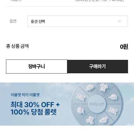
수영복
옵션
아우터
스커트
0
원
총 상품 금액
언더웨어/파자마
코디템
장바구니
구매하기
FIT ZOOM