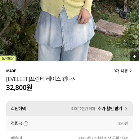
세트할인 ~30%
블라우스
하객룩
원피스
살안타템
팬츠
110사이즈
스커트
+
2
/
6
플러스핏
액티브웨어
0
개 리뷰
MADE
[EVELLET]프린티 레이스 캡나시
티셔츠
언더웨어
32,800원
팬츠
ACC
회원혜택
추가 할인 받기
최대 12만원 혜택
셔츠
적립금
330원
원피스
니트
배송비
3,000원 (7만원 이상 무료배송)