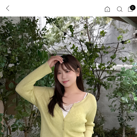
0
0
1초 회원가입
로그인
ENG
TW
콘텐츠
리뷰 & 혜택
플러스핏
회원혜택
입
JP
CATEGORY
COMMUNITY
도착보장⚡
ALL
인플루언서 pick!
익스클루시브
신상 5%
아우터
베스트
티셔츠
MADE
니트