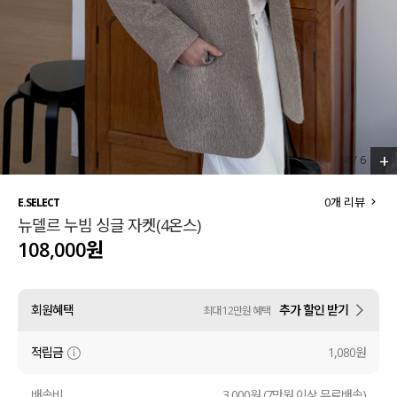
세트할인 ~30%
블라우스
하객룩
원피스
살안타템
팬츠
110사이즈
스커트
+
4
/
6
플러스핏
액티브웨어
0
개 리뷰
E.SELECT
뉴델르 누빔 싱글 자켓(4온스)
티셔츠
언더웨어
108,000원
팬츠
ACC
회원혜택
추가 할인 받기
최대 12만원 혜택
셔츠
적립금
1,080원
원피스
니트
배송비
3,000원 (7만원 이상 무료배송)