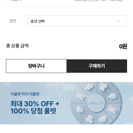
수영복
옵션
아우터
스커트
0
원
총 상품 금액
언더웨어/파자마
장바구니
구매하기
코디템
FIT ZOOM