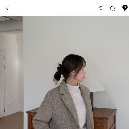
0
0
1초 회원가입
로그인
ENG
TW
콘텐츠
리뷰 & 혜택
플러스핏
회원혜택
입
JP
CATEGORY
COMMUNITY
도착보장⚡
ALL
인플루언서 pick!
익스클루시브
신상 5%
아우터
베스트
티셔츠
MADE
니트