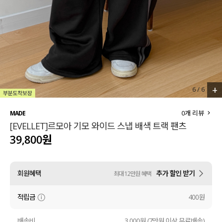
세트할인 ~30%
블라우스
하객룩
원피스
살안타템
팬츠
110사이즈
스커트
+
6
/
6
플러스핏
액티브웨어
0
개 리뷰
MADE
[EVELLET]르모아 기모 와이드 스냅 배색 트랙 팬츠
티셔츠
언더웨어
39,800원
팬츠
ACC
회원혜택
추가 할인 받기
최대 12만원 혜택
셔츠
적립금
400원
원피스
니트
배송비
3,000원 (7만원 이상 무료배송)