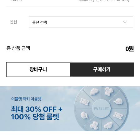
액티브
옵션
아우터
스커트
0
원
총 상품 금액
언더웨어/파자마
장바구니
구매하기
코디템
FIT ZOOM