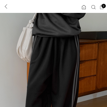
0
0
1초 회원가입
로그인
ENG
TW
콘텐츠
리뷰 & 혜택
플러스핏
회원혜택
입
JP
CATEGORY
COMMUNITY
도착보장⚡
ALL
인플루언서 pick!
익스클루시브
신상 5%
아우터
베스트
티셔츠
MADE
니트