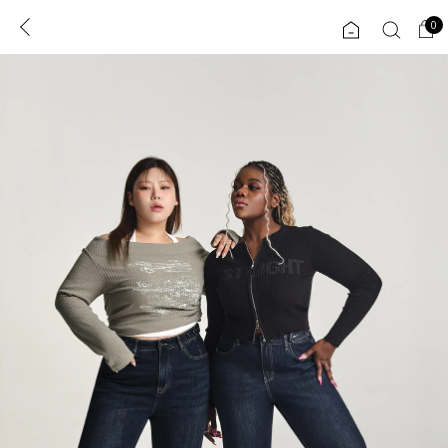
0
0
1초 회원가입
로그인
ENG
TW
콘텐츠
리뷰 & 혜택
플러스핏
회원혜택
입
JP
CATEGORY
COMMUNITY
도착보장⚡
ALL
인플루언서 pick!
익스클루시브
신상 5%
아우터
베스트
티셔츠
MADE
니트