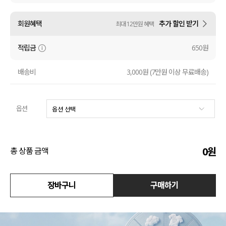
수영복
회원혜택
추가 할인 받기
최대 12만원 혜택
아우터
적립금
650원
스커트
배송비
3,000원 (7만원 이상 무료배송)
언더웨어/파자마
옵션
코디템
FIT ZOOM
0
원
총 상품 금액
장바구니
구매하기