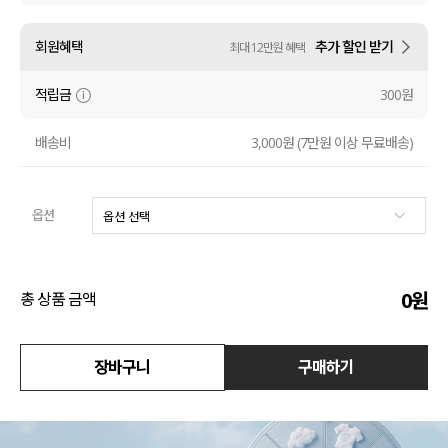
수영복
회원혜택
추가 할인 받기
최대 12만원 혜택
아우터
적립금
300원
스커트
배송비
3,000원 (7만원 이상 무료배송)
언더웨어/파자마
옵션
코디템
FIT ZOOM
0
원
총 상품 금액
장바구니
구매하기