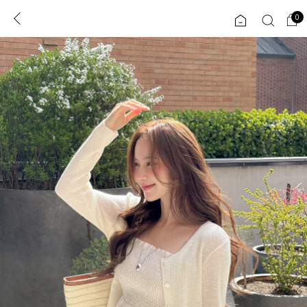
0
0
1초 회원가입
로그인
ENG
TW
콘텐츠
리뷰 & 혜택
플러스핏
회원혜택
입
JP
CATEGORY
COMMUNITY
도착보장⚡
ALL
인플루언서 pick!
익스클루시브
신상 5%
아우터
베스트
티셔츠
MADE
니트