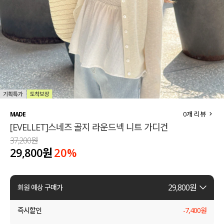
세트할인 ~30%
블라우스
하객룩
원피스
살안타템
팬츠
110사이즈
스커트
플러스핏
액티브웨어
0
개 리뷰
MADE
[EVELLET]스네즈 골지 라운드넥 니트 가디건
티셔츠
언더웨어
37,200원
29,800원
20
%
팬츠
ACC
셔츠
29,800
원
회원 예상 구매가
원피스
즉시할인
-
7,400
원
니트