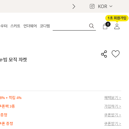
KOR
1초 회원가입
0
아우터
스커트
언더웨어
코디템
체보기
전체보기
전체보기
전체보기
로그인
가디건
롱
보정웨어
MADE
회원가입
자켓
데님
브라
신상
마이페이지
 누빔 모직 자켓
퍼/집업
린넨
팬티
벨트
코트
미니/미디
인견
슈즈
패딩
팬츠 스커트
나시/속바지
백
파자마
쥬얼리
ETC
액세서리
% + 적립 4%
혜택보기 >
세트
양말/스타킹
 쿠폰팩 3종
가입하기 >
세트
 증정
쿠폰받기 >
 쿠폰 증정
쿠폰받기 >