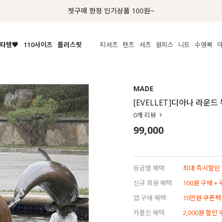
럭키 이룰렛 최대 30% OFF + 100% 당첨
타템🧡
110사이즈
플러스핏
티셔츠
팬츠
셔츠
원피스
니트
수영복
체보기
전체보기
전체보기
전체보기
전체보기
전체보기
전체보기
전체보기
전체보기
전
시/나시
MADE
아우터
티셔츠
쿨팬츠
신상
MADE
MADE
MADE
MADE
라우스/티셔츠
상의
상의
롱티셔츠
일상팬츠
셔츠
신상
썸머 니트
애슬레져
[EVELLET]디아나 라운드
름니트
하의
하의
티블라우스
데님
뷔스티에
미니
가디건·집업
스윔웨어
점
0
개 리뷰
스/팬츠
원피스
원피스
맨투맨/후디
코튼
블라우스
미디/롱
니트웨어
ETC
99,000
원피스
액티브웨어
폴라
슬랙스
뷔스티에/레이어드
오버핏 니트
세트
ETC
민소매/나시
숏츠
하객룩
데일리 니트
크롭
트레이닝
페스티벌/바캉스
등급별 혜택
최대 즉시할인 8
반팔
밴딩팬츠
셀프웨딩
신규 회원 혜택
100원 구매 +
긴팔
길이별
앱 구매 혜택
10만원 쿠폰팩
38INCH~
카플친 혜택
2,000원 할인