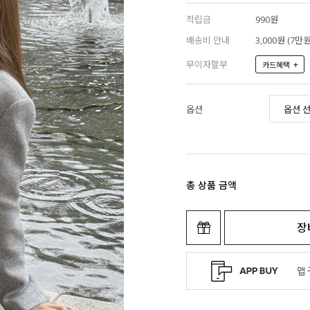
적립금
990원
배송비 안내
3,000원 (7
무이자할부
+
카드혜택
옵션
총 상품 금액
장