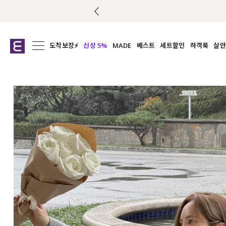
도착보장⚡
신상 5%
MADE
베스트
세트할인
하객룩
살안
전체보기
전체보기
전체보기
전
익스클루시브
코디세트
상의
캡나
아우터
1&1
하의
셔츠/블
티셔츠
여름코디추천
원피스
여
니트
슬랙
블라우스
원피스
팬츠
스커트
액티브웨어
언더웨어
ACC