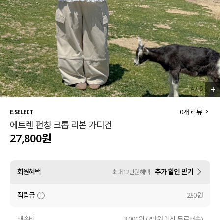
세트할인 ~30%
블라우스
하객룩
원피스
살안타템
팬츠
110사이즈
스커트
+
4
/
6
플러스핏
액티브웨어
0
개 리뷰
E.SELECT
에트렌 펀칭 크롭 리본 가디건
티셔츠
언더웨어
27,800원
팬츠
ACC
회원혜택
추가 할인 받기
최대 12만원 혜택
셔츠
적립금
280원
원피스
니트
배송비
3,000원 (7만원 이상 무료배송)