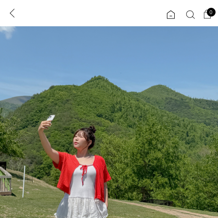
0
0
1초 회원가입
로그인
ENG
TW
콘텐츠
리뷰 & 혜택
플러스핏
회원혜택
입
JP
CATEGORY
COMMUNITY
도착보장⚡
ALL
인플루언서 pick!
익스클루시브
신상 5%
아우터
베스트
티셔츠
MADE
니트