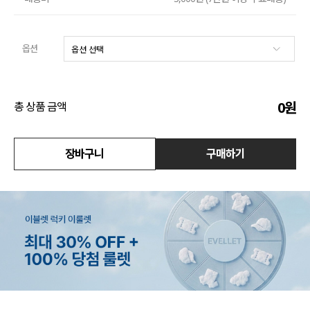
수영복
옵션
아우터
스커트
0
원
총 상품 금액
언더웨어/파자마
코디템
장바구니
구매하기
FIT ZOOM