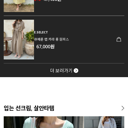
E.SELECT
큐페룬 랩 카라 롱 원피스
67,000원
더 보러가기
입는 선크림, 살안타템