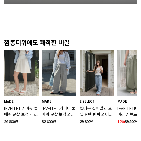
찜통더위에도 쾌적한 비결
MADE
MADE
E.SELECT
MADE
[EVELLET]커버핏 쿨
[EVELLET]커버미 쿨
헬테온 길이별 리오
[EVELLET]
메쉬 군살 보정 4.5부
메쉬 군살 보정 와이
셀 린넨 핀턱 와이드
어리 커브드 
밴딩팬츠
드 밴딩팬츠
데님팬츠
팬츠
26,800원
32,800원
29,800원
10%
39,500원