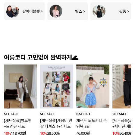
여름코디 고민없이 완벽하게🌊
SET SALE
SET SALE
E.SELECT
SET SALE
[세트상품]뷰드엔
[세트상품]가성비 반
체르트 모노키니 수
[세트상품]스
+드엔뮤 세트
팔 티셔츠 1+1 세트
영복 SET
+세이딘 세트
10%
118,700원
10%
28,500원
46,000원
10%
56,400원