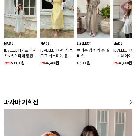
MADE
MADE
E.SELECT
MADE
[EVELLET]치프링 셔
[EVELLET]샤티엔 스
큐페룬 랩 카라 롱 원
[EVELLET]
츠&뷔스티에 롱원피
모크 뷔스티에 롱원
피스
SET 레이어드
스 세트
피스
스
28%
53,100원
5%
47,400원
67,000원
5%
43,600원
파자마 기획전