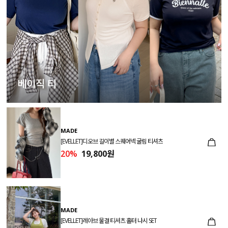
베이직 티
MADE
[EVELLET]디오브 길이별 스퀘어넥 굴림 티셔츠
20%
19,800원
MADE
[EVELLET]레아브 물결 티셔츠 홀터 나시 SET