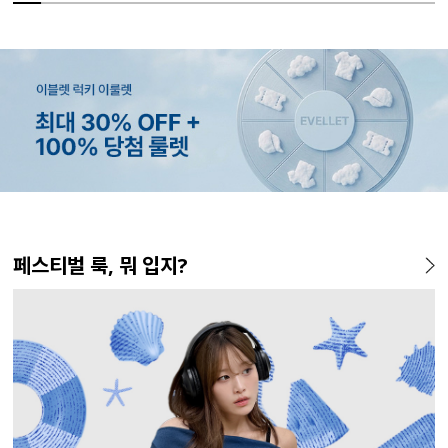
MADE
MADE
MADE
EXCLUSIVE
MADE
SET SALE
MADE
MADE
MADE
SET SALE
MADE
MADE
페스티벌 룩, 뭐 입지?
[EVELLET]커버핏 쿨메쉬 군
[EVELLET]렌튜아 끈SET 레이
[EVELLET]디오브 길이별 스
[EVELLET]오베루 쿨강연 스
[EVELLET]오브인 길이별 시
[세트상품]모덴크+모덴플 세
[EVELLET]뉴센트 박시핏 프
[EVELLET]릴리브 길이별 쿨
[EVELL
[세트상품
[EVELL
[EVELL
살 보정 4.5부 밴딩팬츠
어드 원피스
퀘어넥 굴림 티셔츠
판 슬랙스
스루 니트 가디건
트
린팅 티셔츠
밴딩팬츠
셔츠
1+1 세트
크 뷔스티
쉬가드
5%
20%
26,800원
34,800원
43,600원
19,800원
10%
10%
19,800원
19,800원
29,800원
59,100원
28%
10%
10%
37,800
26
28
35
45,800원
24,750원
33,100원
65,600원
(28~38)
(66~110)
(66~110)
(28~38)
(66~110)
(66~110)
(28~42)
(66~110)
(66~110)
(66~110)