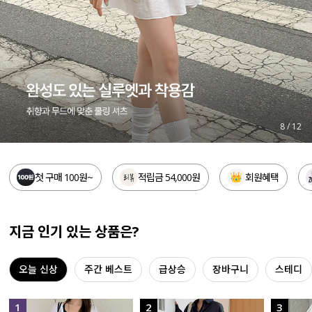
세트할인 ~30%
블라우스
하객룩
원피스
살안타템
팬츠
110사이즈
스커트
9
/
12
플러스핏
액티브웨어
첫 구매 100원~
적립금 54,000원
회원혜택
티셔츠
언더웨어
팬츠
ACC
지금 인기 있는 상품은?
셔츠
오늘 신상
주간 베스트
급상승
장바구니
스테디
원피스
니트