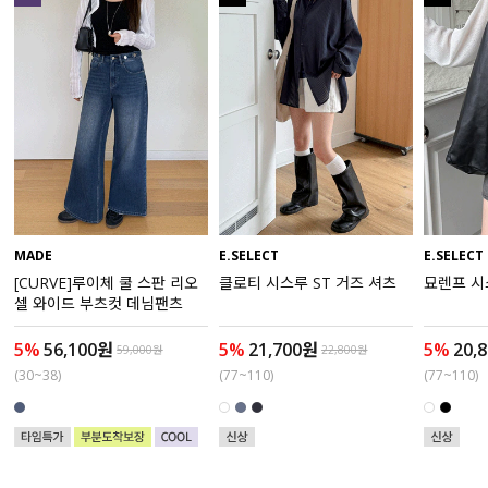
액티브
아우터
스커트
언더웨어/파자마
코디템
MADE
E.SELECT
E.SELECT
[CURVE]루이체 쿨 스판 리오
클로티 시스루 ST 거즈 셔츠
묘렌프 시
FIT ZOOM
셀 와이드 부츠컷 데님팬츠
5%
56,100원
5%
21,700원
5%
20,
59,000원
22,800원
(30~38)
(77~110)
(77~110)