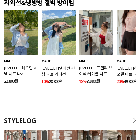
자외선&냉방병 철벽 방어템
MADE
MADE
MADE
MADE
[EVELLET]하오딘 V
[EVELLET]드셀리 브
[EVELLET]엘레번 펀
[EVELLET]
넥 니트 나시
이넥 케이블 니트 가
칭 니트 가디건
오셀 니트 나
디건
건 SET
22,800원
15%
29,800원
10%
28,800원
20%
49,800원
STYLELOG