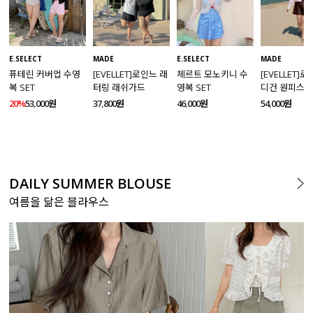
MADE
E.SELECT
E.SELECT
MADE
[EVELLET]로인느 래
퓨테린 커버업 수영
체르트 모노키니 수
[EVELLET]
터링 래쉬가드
복 SET
영복 SET
디건 원피스 
SET
37,800원
20%
53,000원
46,000원
54,000원
DAILY SUMMER BLOUSE
여름을 닮은 블라우스