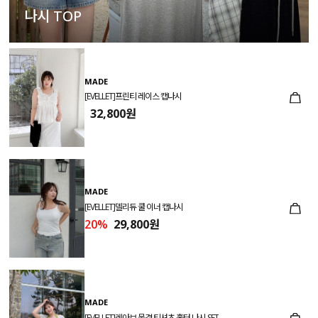
나시 TOP
MADE
[EVELLET]프린티 레이스 캡나시
32,800원
MADE
[EVELLET]델리듀 쿨 이너 캡나시
20%
29,800원
MADE
[EVELLET]레아브 물결 티셔츠 홀터 나시 SET