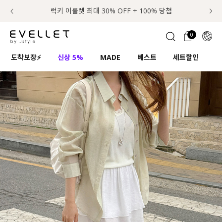
추가금 NO! 오늘주문 오늘도착 보장 배송서비스 🚚
럭키 이룰렛 최대 30% OFF + 100% 당첨
첫구매 한정 인기상품 100원~
📢 8월 여름휴무 배송안내
0
1초 회원가입
로그인
0
ENG
도착보장⚡
신상 5%
MADE
베스트
세트할인
하
TW
콘텐츠
리뷰 & 혜택
플러스핏
회원혜택
입
JP
CATEGORY
COMMUNITY
도착보장⚡
ALL
인플루언서 pick!
익스클루시브
신상 5%
아우터
베스트
티셔츠
MADE
니트