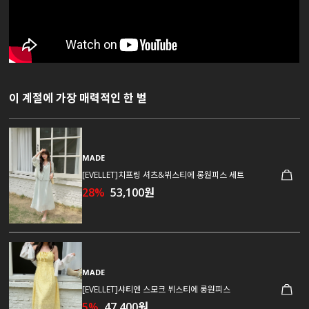
이 계절에 가장 매력적인 한 벌
MADE
[EVELLET]치프링 셔츠&뷔스티에 롱원피스 세트
28%
53,100원
MADE
[EVELLET]샤티엔 스모크 뷔스티에 롱원피스
5%
47,400원