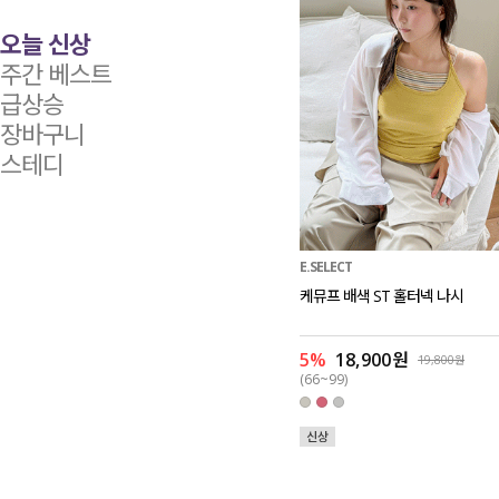
오늘 신상
주간 베스트
급상승
장바구니
스테디
E.SELECT
케뮤프 배색 ST 홀터넥 나시
5%
18,900원
19,800원
(66~99)