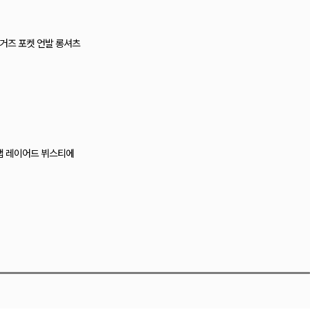
티 레이스 캡나시
즈 크로셰 뷔스티에