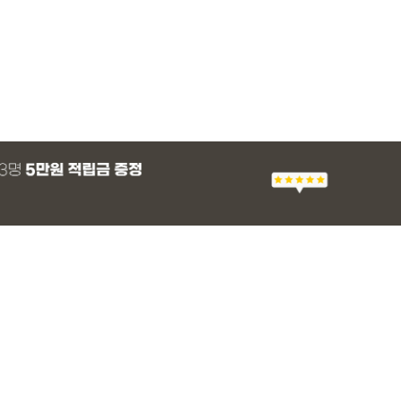
MADE
E.SELECT
E.SELECT
MADE
MADE
E.SELECT
MADE
EXCLUSIVE
 군살 보정 와이
츠
 쿨 밴딩팬츠
 스판 슬랙스
[EVELLET]스티아 나일론 핀턱 스트링 커
티로하 시스루 버튼 티셔츠
텔로파 리오셀 랩 블라우스
[EVELLET]릴리브 길이별 쿨 밴딩팬츠
[EVELLET]세히렌
유론프 나일론 랩 
[EVELLET]로디므
일상팬츠 Vol.28
브드 밴딩팬츠
슬랙스
36,800원
29,800원
37,800원
19,800원
28%
49,800원
16,800원
43,800원
26,900
(30~40)
(66~100)
(66~99)
(28~42)
(66~110)
(77~100)
(66~110)
(30~37)