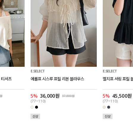
E.SELECT
E.SELECT
 티셔츠
에롤프 시스루 프릴 리본 블라우스
멜치프 셔링 프릴 
5%
36,000원
5%
45,500원
0원
37,800원
(77~110)
(77~110)