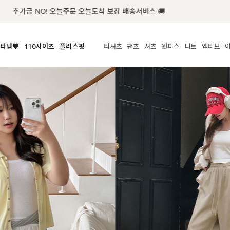
럭키 이룰렛 최대 30% OFF + 100% 당첨
타템🧡
110사이즈
플러스핏
티셔츠
팬츠
셔츠
원피스
니트
수영복
체보기
전체보기
전체보기
전체보기
전체보기
전체보기
전체보기
전체보기
전체보기
전
시/나시
MADE
아우터
티셔츠
쿨팬츠
신상
MADE
MADE
MADE
라우스/티셔츠
상의
상의
롱티셔츠
일상팬츠
셔츠
신상
썸머 니트
애슬레져
름니트
하의
하의
티블라우스
데님
뷔스티에
미니
가디건·집업
스윔웨어
점
스/팬츠
원피스
원피스
맨투맨/후디
코튼
블라우스
미디/롱
니트웨어
ETC
원피스
액티브웨어
폴라
슬랙스
뷔스티에/레이어드
오버핏 니트
세트
ETC
민소매/나시
숏츠
하객룩
데일리 니트
크롭
트레이닝
페스티벌/바캉스
반팔
밴딩팬츠
셀프웨딩
긴팔
길이별
38INCH~