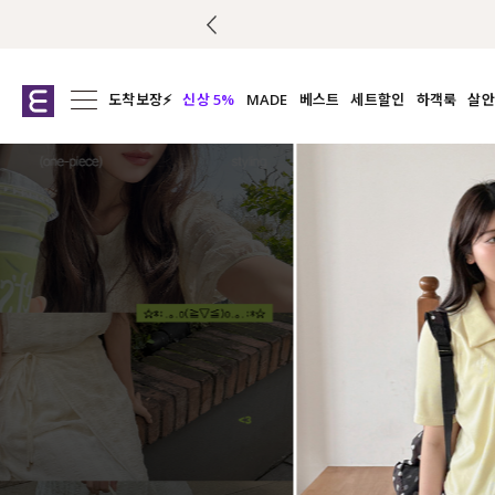
도착보장⚡
신상 5%
MADE
베스트
세트할인
하객룩
살안
전체보기
전체보기
전체보기
전
익스클루시브
코디세트
상의
캡나
아우터
1&1
하의
셔츠/블
티셔츠
여름코디추천
원피스
여
니트
슬랙
블라우스
원피스
팬츠
스커트
액티브웨어
언더웨어
ACC