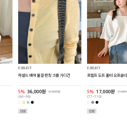
E.SELECT
E.SELECT
하셀드 배색 물결 펀칭 크롭 가디건
프렐트 도트 홀터 오프숄더
5%
36,000원
5%
17,000원
37,800원
17,80
(66~99)
(77~110)