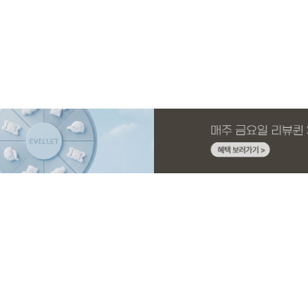
MADE
E.SELECT
MADE
MADE
MADE
E.SELECT
MADE
EXCLUSIVE
니트 가
1 세트
스판 끈
스
[EVELLET]커버핏 쿨메쉬 군살 보정 4.5부
로텔프 길이별 나일론 라인 스트링 밴딩팬
[EVELLET]오브아 코튼 베이직 티셔츠
[EVELLET]로인느 래터링 래쉬가드
[EVELLET]커버미 쿨메쉬
클로티 시스루 ST 거즈 셔
[EVELLET]릴리브 길이별
[EVELLET]오베루 쿨강연
밴딩팬츠
츠
드 밴딩팬츠
26,800원
22,800원
15%
37,800원
14,800원
32,800원
22,800원
19,800원
34,800원
17,400원
(28~38)
(28~38)
(66~110)
(66~110)
(28~38)
(77~110)
(28~42)
(28~38)