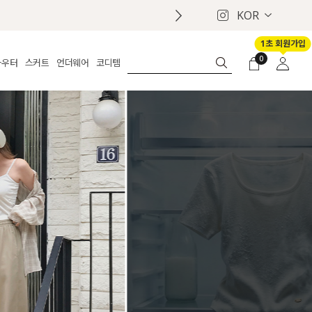
KOR
1초 회원가입
0
아우터
스커트
언더웨어
코디템
체보기
전체보기
전체보기
전체보기
로그인
가디건
롱
보정웨어
MADE
회원가입
자켓
데님
브라
신상
마이페이지
퍼/집업
린넨
팬티
벨트
코트
미니/미디
인견
슈즈
패딩
팬츠 스커트
나시/속바지
백
파자마
쥬얼리
ETC
액세서리
세트
양말/스타킹
세트