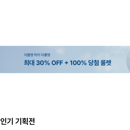
MADE
SET SALE
MADE
MADE
[EVELLET]오브인 길이별 시스루 
[세트상품]가성비 반팔 티셔츠 1+
[EVELLET]로니헬 길이별 레이온
[EVELLET]듀모아 워터 팬츠 레깅
디건
나시
10%
10%
20%
49,800원
29,800원
28,500원
9,900원
12,400원
33,100원
31,600원
인기 기획전
(66~110)
(66~110)
(29~40)