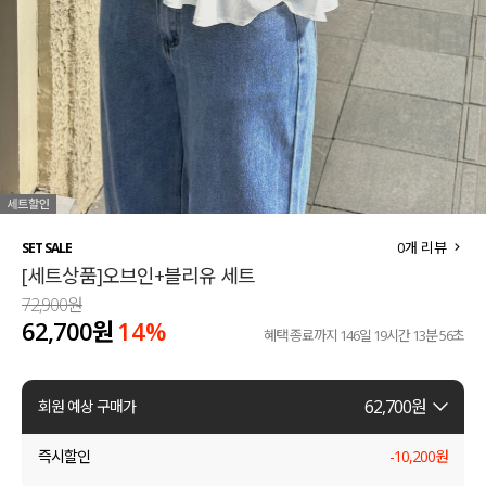
세트할인 ~30%
블라우스
하객룩
원피스
살안타템
팬츠
110사이즈
스커트
플러스핏
액티브웨어
0
개 리뷰
SET SALE
[세트상품]오브인+블리유 세트
티셔츠
언더웨어
72,900원
62,700원
14
%
팬츠
ACC
혜택 종료까지
146일 19시간 13분 55초
셔츠
62,700
원
회원 예상 구매가
원피스
즉시할인
-
10,200
원
니트