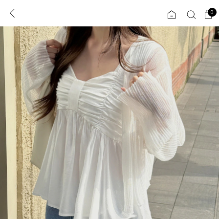
0
0
1초 회원가입
로그인
ENG
TW
콘텐츠
리뷰 & 혜택
플러스핏
회원혜택
입
JP
CATEGORY
COMMUNITY
도착보장⚡
ALL
인플루언서 pick!
익스클루시브
신상 5%
아우터
베스트
티셔츠
MADE
니트