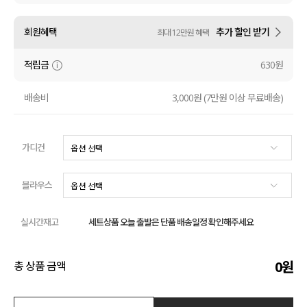
수영복
회원혜택
추가 할인 받기
최대 12만원 혜택
아우터
적립금
630원
스커트
배송비
3,000원 (7만원 이상 무료배송)
언더웨어/파자마
가디건
코디템
FIT ZOOM
블라우스
실시간재고
세트상품 오늘 출발은 단품 배송일정 확인해주세요
0
원
총 상품 금액